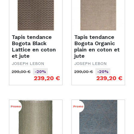
Tapis tendance
Tapis tendance
Bogota Black
Bogota Organic
Lattice en coton
plain en coton et
et jute
jute
JOSEPH LEBON
JOSEPH LEBON
299,00 €
299,00 €
-20%
-20%
Prix de base
Prix
Prix de base
Prix
239,20 €
239,20 €
Promo
Promo