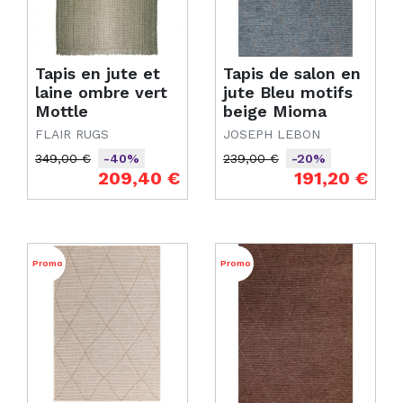
Tapis en jute et
Tapis de salon en
laine ombre vert
jute Bleu motifs
Mottle
beige Mioma
FLAIR RUGS
JOSEPH LEBON
349,00 €
239,00 €
-40%
-20%
Prix de base
Prix
Prix de base
Prix
209,40 €
191,20 €
Promo
Promo