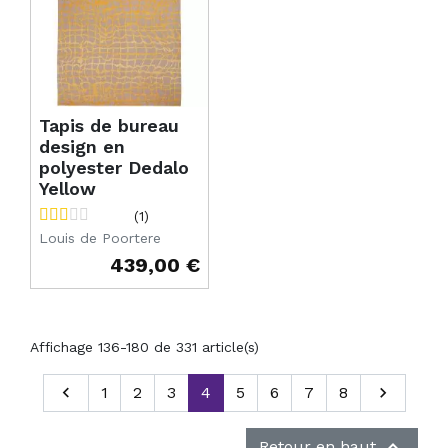
Tapis de bureau
design en
polyester Dedalo
Yellow
(1)
Louis de Poortere
439,00 €
Prix
Affichage 136-180 de 331 article(s)
Précédent

1
2
3
4
5
6
7
8
Suivant


Retour en haut