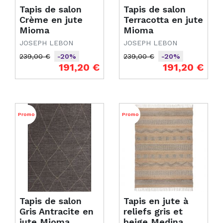
Tapis de salon
Tapis de salon
Crème en jute
Terracotta en jute
Mioma
Mioma
JOSEPH LEBON
JOSEPH LEBON
239,00 €
239,00 €
-20%
-20%
Prix de base
Prix
Prix de base
Prix
191,20 €
191,20 €
Promo
Promo
Tapis de salon
Tapis en jute à
Gris Antracite en
reliefs gris et
jute Mioma
beige Medina