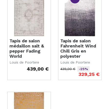
Tapis de salon
Tapis de salon
médaillon salt &
Fahrenheit Wind
pepper Fading
Chill Gris en
World
polyester
Louis de Poortere
Louis de Poortere
439,00 €
439,00 €
-25%
Prix
Prix de base
Prix
329,25 €