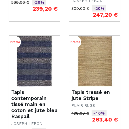
JOSEPH LEBON
299,00 €
-20%
Prix de base
Prix
239,20 €
309,00 €
-20%
Prix de base
Prix
247,20 €
Promo
Promo
Tapis
Tapis tressé en
contemporain
jute Stripe
tissé main en
FLAIR RUGS
coton et jute bleu
439,00 €
-40%
Raspail
Prix de base
Prix
263,40 €
JOSEPH LEBON