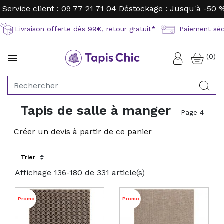
Service client : 09 77 21 71 04
Déstockage : Jusqu'à -50 
Livraison offerte dès 99€, retour gratuit*
Paiement sécu
(0)

Connexion
Rec
Tapis de salle à manger
- Page 4
Créer un devis à partir de ce panier
Sort by:
Affichage 136-180 de 331 article(s)
Promo
Promo