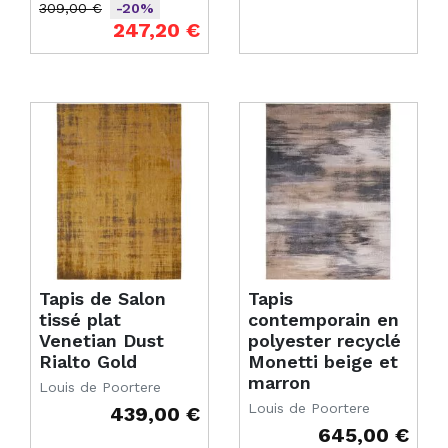
309,00 €
-20%
Prix de base
Prix
247,20 €
Tapis de Salon
Tapis
tissé plat
contemporain en
Venetian Dust
polyester recyclé
Rialto Gold
Monetti beige et
marron
Louis de Poortere
Louis de Poortere
439,00 €
Prix
645,00 €
Prix