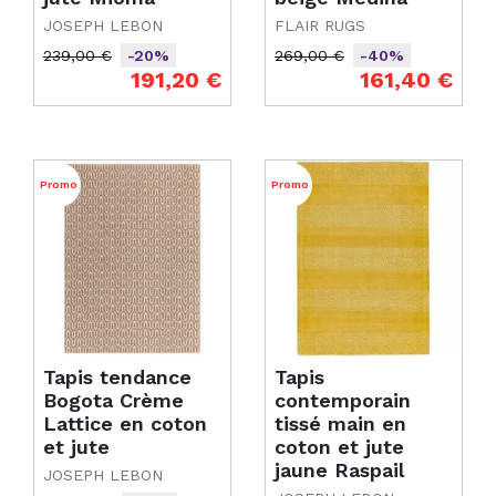
JOSEPH LEBON
FLAIR RUGS
239,00 €
269,00 €
-20%
-40%
Prix de base
Prix
Prix de base
Prix
191,20 €
161,40 €
Promo
Promo
Tapis tendance
Tapis
Bogota Crème
contemporain
Lattice en coton
tissé main en
et jute
coton et jute
jaune Raspail
JOSEPH LEBON