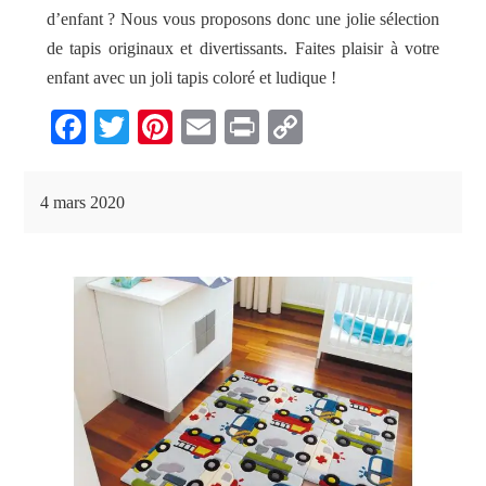
d’enfant ? Nous vous proposons donc une jolie sélection
de tapis originaux et divertissants. Faites plaisir à votre
enfant avec un joli tapis coloré et ludique !
Fa
T
Pi
E
Pr
C
ce
wi
nt
m
in
op
bo
tte
er
ail
t
y
4 mars 2020
ok
r
es
Li
t
nk