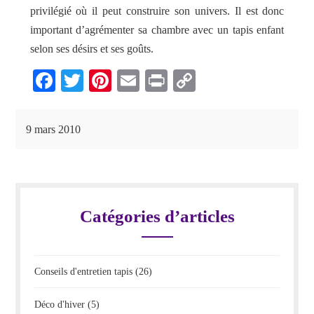
privilégié où il peut construire son univers. Il est donc
important d’agrémenter sa chambre avec un
tapis enfant
selon ses désirs et ses goûts.
Fa
T
Pi
E
Pr
C
ce
wi
nt
m
in
op
bo
tte
er
ail
t
y
9 mars 2010
ok
r
es
Li
t
nk
Catégories d’articles
Conseils d'entretien tapis
(26)
Déco d'hiver
(5)