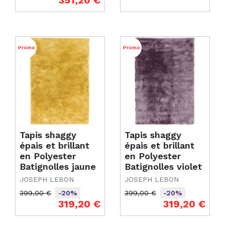
351,20 €
Promo
Promo
Tapis shaggy
Tapis shaggy
épais et brillant
épais et brillant
en Polyester
en Polyester
Batignolles jaune
Batignolles violet
JOSEPH LEBON
JOSEPH LEBON
399,00 €
399,00 €
-20%
-20%
Prix de base
Prix
Prix de base
Prix
319,20 €
319,20 €