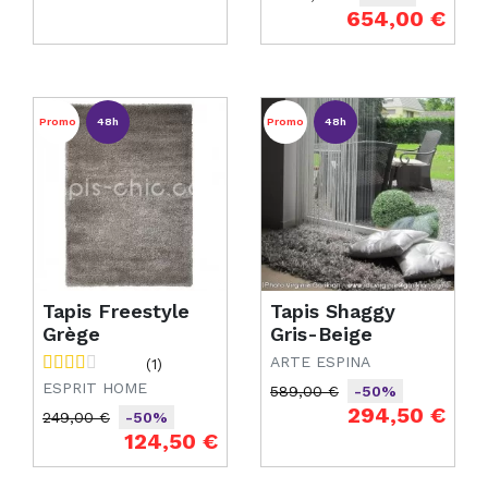
Prix de base
Prix
654,00 €
Promo
48h
Promo
48h
Tapis Freestyle
Tapis Shaggy
Grège
Gris-Beige
ARTE ESPINA
(1)
ESPRIT HOME
589,00 €
-50%
Prix de base
Prix
294,50 €
249,00 €
-50%
Prix de base
Prix
124,50 €