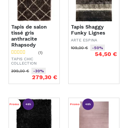
Tapis de salon
Tapis Shaggy
tissé gris
Funky Lignes
anthracite
ARTE ESPINA
Rhapsody
109,00 €
-50%
Prix de base
Prix
(1)
54,50 €
TAPIS CHIC
COLLECTION
399,00 €
-30%
Prix de base
Prix
279,30 €
Promo !
48h
Promo
48h