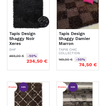
Tapis Design
Tapis Design
Shaggy Noir
Shaggy Damier
Xeres
Marron
DHF
TAPIS CHIC
COLLECTION
469,00 €
-50%
149,00 €
-50%
Prix de base
Prix
234,50 €
Prix de base
Prix
74,50 €
Promo
48h
Promo
48h