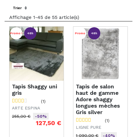
Sort by:
Affichage 1-45 de 55 article(s)
Promo !
48h
Promo
48h
Tapis Shaggy uni
Tapis de salon
gris
haut de gamme
Adore shaggy
(1)
longues mèches
ARTE ESPINA
Gris silver
255,00 €
-50%
(1)
Prix de base
Prix
127,50 €
LIGNE PURE
1 090,00 €
-40%