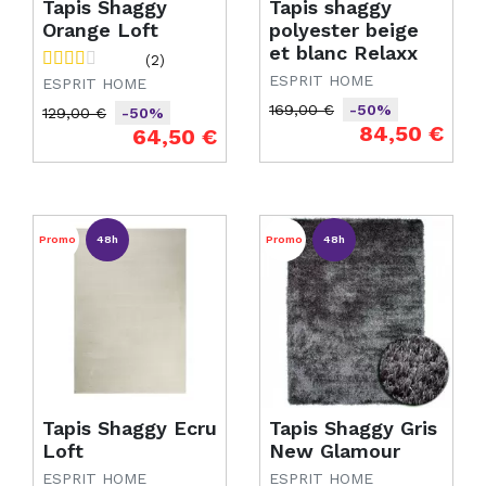
Tapis Shaggy
Tapis shaggy
Orange Loft
polyester beige
et blanc Relaxx
(2)
ESPRIT HOME
ESPRIT HOME
169,00 €
-50%
129,00 €
-50%
Prix de base
Prix
84,50 €
Prix de base
Prix
64,50 €
Promo
48h
Promo
48h
Tapis Shaggy Ecru
Tapis Shaggy Gris
Loft
New Glamour
ESPRIT HOME
ESPRIT HOME