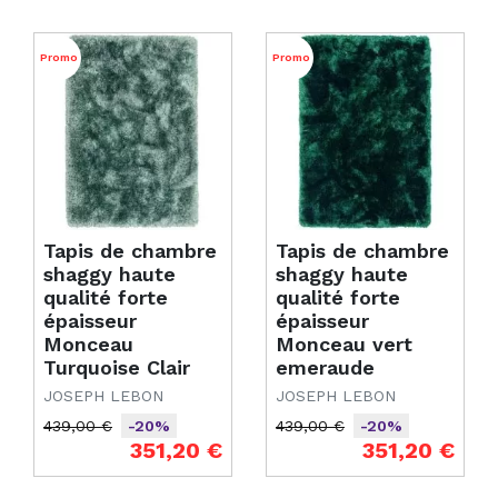
Promo
Promo
Tapis de chambre
Tapis de chambre
shaggy haute
shaggy haute
qualité forte
qualité forte
épaisseur
épaisseur
Monceau
Monceau vert
Turquoise Clair
emeraude
JOSEPH LEBON
JOSEPH LEBON
439,00 €
439,00 €
-20%
-20%
Prix de base
Prix
Prix de base
Prix
351,20 €
351,20 €