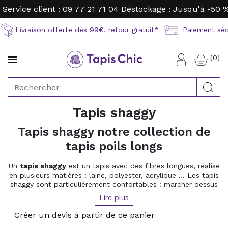
Service client : 09 77 21 71 04
Déstockage : Jusqu'à -50 
Livraison offerte dès 99€, retour gratuit*
Paiement sécu
(0)

Connexion
Rec
Tapis shaggy
Tapis shaggy notre collection de
tapis poils longs
Un
tapis shaggy
est un tapis avec des fibres longues, réalisé
en plusieurs matières : laine, polyester, acrylique ... Les tapis
shaggy sont particulièrement confortables : marcher dessus
pieds nus est un vrai régal. Craquez pour un tapis shaggy
Lire plus
moelleux sur Tapis-Chic.
Créer un devis à partir de ce panier