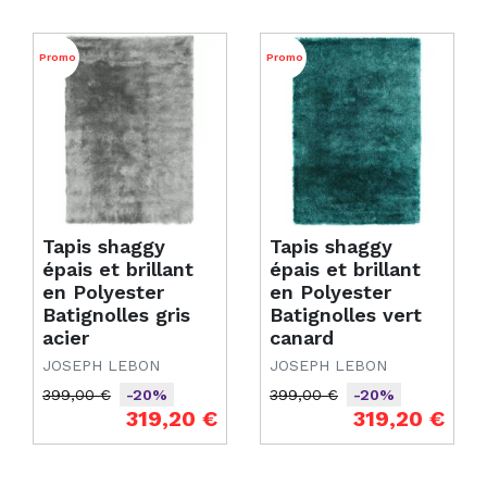
Promo
Promo
Tapis shaggy
Tapis shaggy
épais et brillant
épais et brillant
en Polyester
en Polyester
Batignolles gris
Batignolles vert
acier
canard
JOSEPH LEBON
JOSEPH LEBON
399,00 €
399,00 €
-20%
-20%
Prix de base
Prix
Prix de base
Prix
319,20 €
319,20 €