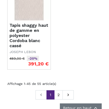
Tapis shaggy haut
de gamme en
polyester
Cordoba blanc
cassé
JOSEPH LEBON
489,00 €
-20%
Prix de base
Prix
391,20 €
Affichage 1-45 de 55 article(s)
Précédent

1
2
Suivant


Retour en haut