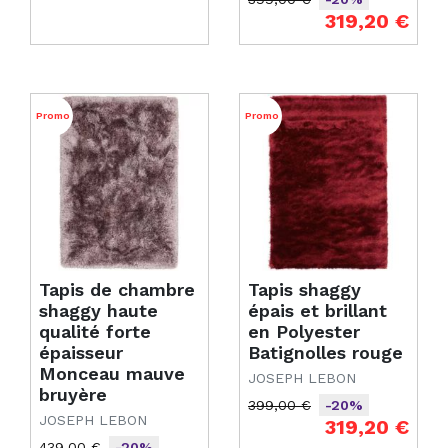
Prix de base
Prix
319,20 €
Promo
Promo
Tapis de chambre
Tapis shaggy
shaggy haute
épais et brillant
qualité forte
en Polyester
épaisseur
Batignolles rouge
Monceau mauve
JOSEPH LEBON
bruyère
399,00 €
-20%
JOSEPH LEBON
Prix de base
Prix
319,20 €
439,00 €
-20%