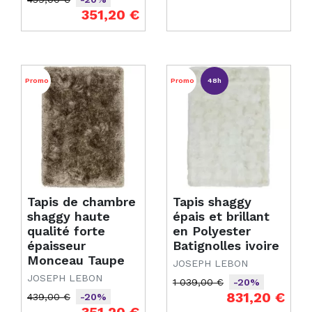
Prix de base
Prix
351,20 €
Promo
Promo
48h
Tapis de chambre
Tapis shaggy
shaggy haute
épais et brillant
qualité forte
en Polyester
épaisseur
Batignolles ivoire
Monceau Taupe
JOSEPH LEBON
JOSEPH LEBON
1 039,00 €
-20%
Prix de base
Prix
831,20 €
439,00 €
-20%
Prix de base
Prix