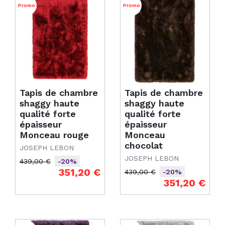
Promo
Promo
Tapis de chambre
Tapis de chambre
shaggy haute
shaggy haute
qualité forte
qualité forte
épaisseur
épaisseur
Monceau rouge
Monceau
chocolat
JOSEPH LEBON
JOSEPH LEBON
439,00 €
-20%
Prix de base
Prix
351,20 €
439,00 €
-20%
Prix de base
Prix
351,20 €