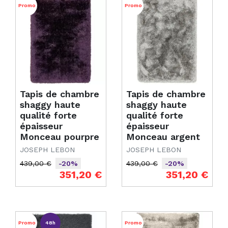
Promo
Promo
Tapis de chambre
Tapis de chambre
shaggy haute
shaggy haute
qualité forte
qualité forte
épaisseur
épaisseur
Monceau pourpre
Monceau argent
JOSEPH LEBON
JOSEPH LEBON
439,00 €
439,00 €
-20%
-20%
Prix de base
Prix
Prix de base
Prix
351,20 €
351,20 €
Promo
48h
Promo