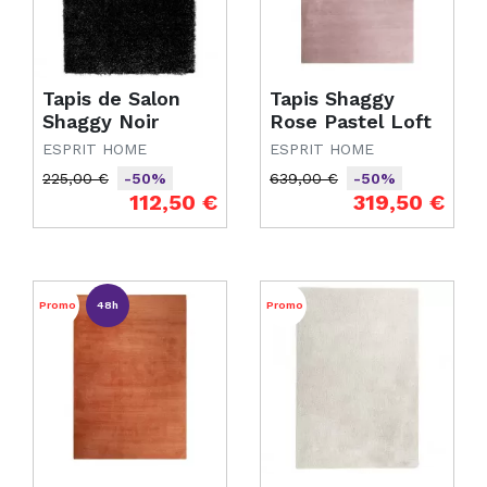
Tapis de Salon
Tapis Shaggy
Shaggy Noir
Rose Pastel Loft
ESPRIT HOME
ESPRIT HOME
225,00 €
639,00 €
-50%
-50%
Prix de base
Prix
Prix de base
Prix
112,50 €
319,50 €
Promo
48h
Promo