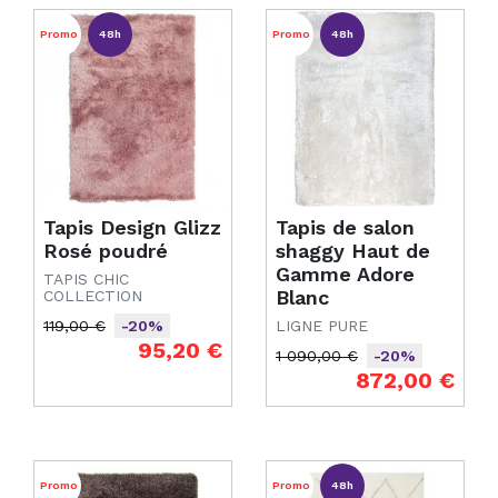
Promo
48h
Promo
48h
Tapis Design Glizz
Tapis de salon
Rosé poudré
shaggy Haut de
Gamme Adore
TAPIS CHIC
Blanc
COLLECTION
119,00 €
-20%
LIGNE PURE
Prix de base
Prix
95,20 €
1 090,00 €
-20%
Prix de base
Prix
872,00 €
Promo
Promo
48h