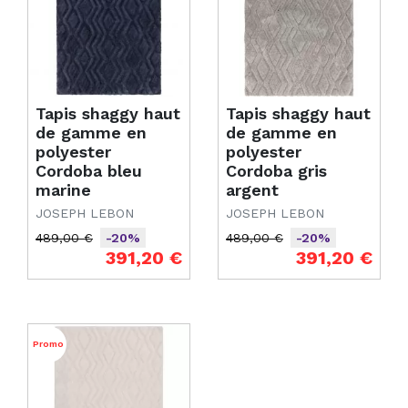
Tapis shaggy haut
Tapis shaggy haut
de gamme en
de gamme en
polyester
polyester
Cordoba bleu
Cordoba gris
marine
argent
JOSEPH LEBON
JOSEPH LEBON
489,00 €
489,00 €
-20%
-20%
Prix de base
Prix
Prix de base
Prix
391,20 €
391,20 €
Promo