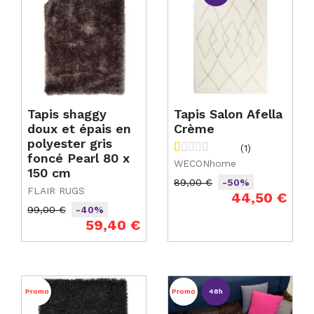
Tapis shaggy
Tapis Salon Afella
doux et épais en
Crème
polyester gris
(1)
foncé Pearl 80 x
WECONhome
150 cm
89,00 €
-50%
FLAIR RUGS
Prix de base
Prix
44,50 €
99,00 €
-40%
Prix de base
Prix
59,40 €
Promo
Promo
48h