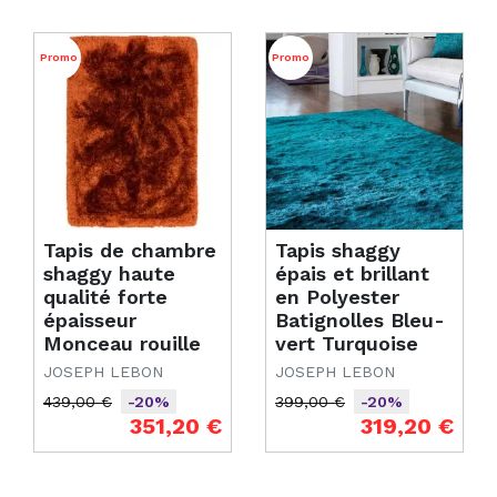
Promo
Promo
Tapis de chambre
Tapis shaggy
shaggy haute
épais et brillant
qualité forte
en Polyester
épaisseur
Batignolles Bleu-
Monceau rouille
vert Turquoise
JOSEPH LEBON
JOSEPH LEBON
439,00 €
399,00 €
-20%
-20%
Prix de base
Prix
Prix de base
Prix
351,20 €
319,20 €