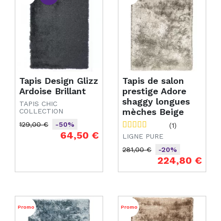
Tapis Design Glizz
Tapis de salon
Ardoise Brillant
prestige Adore
shaggy longues
TAPIS CHIC
mèches Beige
COLLECTION
129,00 €
-50%
(1)
Prix de base
Prix
64,50 €
LIGNE PURE
281,00 €
-20%
Prix de base
Prix
224,80 €
Promo
Promo