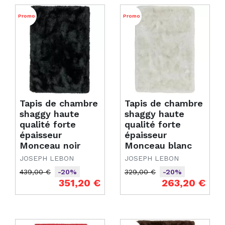
Promo
Promo
Tapis de chambre
Tapis de chambre
shaggy haute
shaggy haute
qualité forte
qualité forte
épaisseur
épaisseur
Monceau noir
Monceau blanc
JOSEPH LEBON
JOSEPH LEBON
439,00 €
329,00 €
-20%
-20%
Prix de base
Prix
Prix de base
Prix
351,20 €
263,20 €