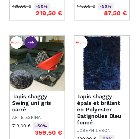
439,00 €
175,00 €
-50%
-50%
Prix de base
Prix
Prix de base
Prix
219,50 €
87,50 €
Promo
48h
Promo
Tapis shaggy
Tapis shaggy
Swing uni gris
épais et brillant
carré
en Polyester
Batignolles Bleu
ARTE ESPINA
foncé
719,00 €
-50%
JOSEPH LEBON
Prix de base
Prix
359,50 €
399,00 €
-20%