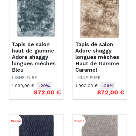
Tapis de salon
Tapis de salon
haut de gamme
Adore shaggy
Adore shaggy
longues mèches
longues mèches
Haut de Gamme
Bleu
Caramel
LIGNE PURE
LIGNE PURE
1 090,00 €
1 090,00 €
-20%
-20%
Prix de base
Prix
Prix de base
Prix
872,00 €
872,00 €
Promo
Promo