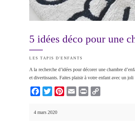
5 idées déco pour une c
LES TAPIS D'ENFANTS
A la recherche d’idées pour décorer une chambre d’enfa
et divertissants. Faites plaisir à votre enfant avec un joli
Fa
T
Pi
E
Pr
C
ce
wi
nt
m
in
op
bo
tte
er
ail
t
y
4 mars 2020
ok
r
es
Li
t
nk