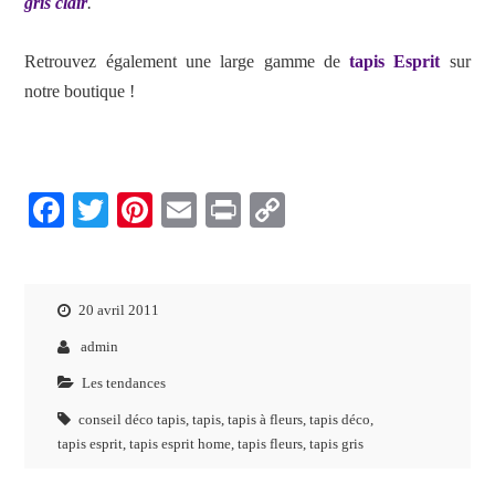
gris clair
.
Retrouvez également une large gamme de
tapis Esprit
sur
notre boutique !
F
T
Pi
E
P
C
ac
wi
nt
m
ri
o
eb
tt
er
ai
nt
p
oo
er
es
l
y
20 avril 2011
k
t
Li
admin
n
Les tendances
k
conseil déco tapis
,
tapis
,
tapis à fleurs
,
tapis déco
,
tapis esprit
,
tapis esprit home
,
tapis fleurs
,
tapis gris