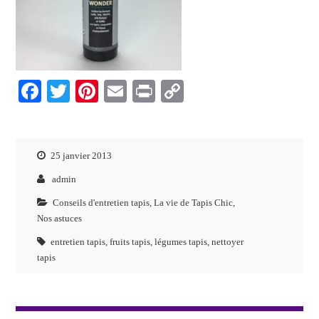
F
T
Pi
E
P
C
ac
wi
nt
m
ri
o
eb
tt
er
ai
nt
p
oo
er
es
l
y
25 janvier 2013
k
t
Li
admin
n
Conseils d'entretien tapis
,
La vie de Tapis Chic
,
Nos astuces
k
entretien tapis
,
fruits tapis
,
légumes tapis
,
nettoyer
tapis