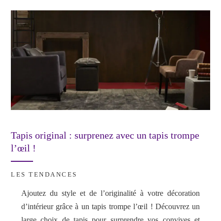
t
nk
Tapis original : surprenez avec un tapis trompe
l’œil !
LES TENDANCES
Ajoutez du style et de l’originalité à votre décoration
d’intérieur grâce à un tapis trompe l’œil ! Découvrez un
large choix de tapis pour surprendre vos convives et