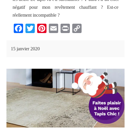
négatif pour mon revêtement chauffant ? Est-ce
réellement incompatible ?
Fa
T
Pi
E
Pr
C
ce
wi
nt
m
in
op
bo
tte
er
ail
t
y
15 janvier 2020
ok
r
es
Li
t
nk