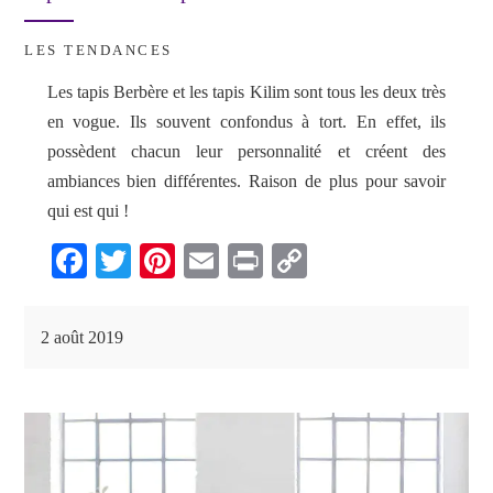
LES TENDANCES
Les tapis Berbère et les tapis Kilim sont tous les deux très
en vogue. Ils souvent confondus à tort. En effet, ils
possèdent chacun leur personnalité et créent des
ambiances bien différentes. Raison de plus pour savoir
qui est qui !
Fa
T
Pi
E
Pr
C
ce
wi
nt
m
in
op
bo
tte
er
ail
t
y
2 août 2019
ok
r
es
Li
t
nk