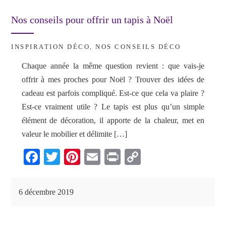
Nos conseils pour offrir un tapis à Noël
INSPIRATION DÉCO
,
NOS CONSEILS DÉCO
Chaque année la même question revient : que vais-je
offrir à mes proches pour Noël ? Trouver des idées de
cadeau est parfois compliqué. Est-ce que cela va plaire ?
Est-ce vraiment utile ? Le tapis est plus qu’un simple
élément de décoration, il apporte de la chaleur, met en
valeur le mobilier et délimite […]
Fa
T
Pi
E
Pr
C
ce
wi
nt
m
in
op
bo
tte
er
ail
t
y
6 décembre 2019
ok
r
es
Li
t
nk