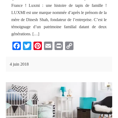
France ! Luxmi : une histoire de tapis de famille !
LUXMI est une marque nommée d’après le prénom de la
mère de Dinesh Shah, fondateur de l’entreprise. C’est le
témoignage d’un patrimoine familial datant de deux
générations. […]
Fa
T
Pi
E
Pr
C
ce
wi
nt
m
in
op
bo
tte
er
ail
t
y
4 juin 2018
ok
r
es
Li
t
nk