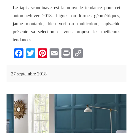
Le tapis scandinave est la nouvelle tendance pour cet
automne/hiver 2018. Lignes ou formes géométriques,
jaune moutarde, bleu vert ou multicolore, tapis-chic
présente sa sélection et vous propose les meilleures
tendances.
Fa
T
Pi
E
Pr
C
ce
wi
nt
m
in
op
bo
tte
er
ail
t
y
27 septembre 2018
ok
r
es
Li
t
nk