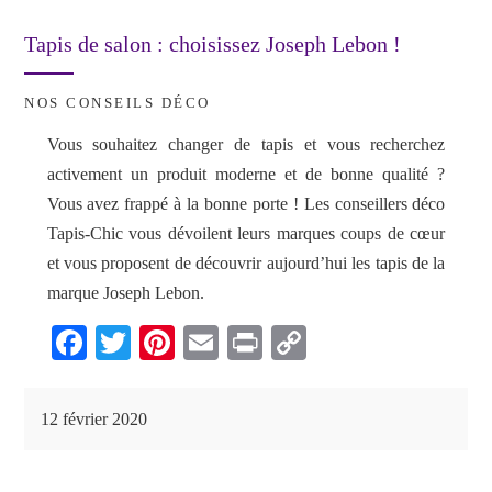
Tapis de salon : choisissez Joseph Lebon !
NOS CONSEILS DÉCO
Vous souhaitez changer de tapis et vous recherchez
activement un produit moderne et de bonne qualité ?
Vous avez frappé à la bonne porte ! Les conseillers déco
Tapis-Chic vous dévoilent leurs marques coups de cœur
et vous proposent de découvrir aujourd’hui les tapis de la
marque Joseph Lebon.
Fa
T
Pi
E
Pr
C
ce
wi
nt
m
in
op
bo
tte
er
ail
t
y
12 février 2020
ok
r
es
Li
t
nk