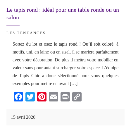
Le tapis rond : idéal pour une table ronde ou un
salon
LES TENDANCES
Sortez du lot et osez le tapis rond ! Qu’il soit coloré, à
motifs, uni, en laine ou en sisal, il se mariera parfaitement
avec votre décoration. De plus il mettra votre mobilier en
valeur sans pour autant surcharger votre espace. L’équipe
de Tapis Chic a donc sélectionné pour vous quelques
exemples pour mettre en avant […]
Fa
T
Pi
E
Pr
C
ce
wi
nt
m
in
op
bo
tte
er
ail
t
y
15 avril 2020
ok
r
es
Li