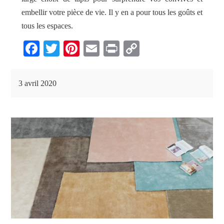
embellir votre pièce de vie. Il y en a pour tous les goûts et
tous les espaces.
Fa
T
Pi
E
Pr
C
ce
wi
nt
m
in
op
bo
tte
er
ail
t
y
3 avril 2020
ok
r
es
Li
t
nk