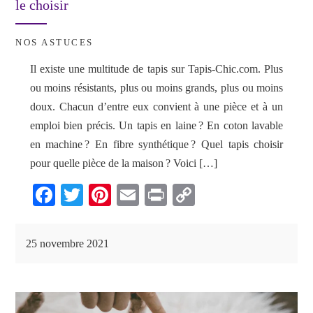
le choisir
NOS ASTUCES
Il existe une multitude de tapis sur Tapis-Chic.com. Plus
ou moins résistants, plus ou moins grands, plus ou moins
doux. Chacun d’entre eux convient à une pièce et à un
emploi bien précis. Un tapis en laine ? En coton lavable
en machine ? En fibre synthétique ? Quel tapis choisir
pour quelle pièce de la maison ? Voici […]
Fa
T
Pi
E
Pr
C
ce
wi
nt
m
in
op
bo
tte
er
ail
t
y
25 novembre 2021
ok
r
es
Li
t
nk