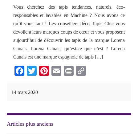
Vous cherchez des tapis tendances, naturels, éco-
responsables et lavables en Machine ? Nous avons ce
qu’il vous faut ! Les conseillers déco Tapis Chic vous
dévoilent leurs marques coups de cœur et vous proposent
aujourd’hui de découvrir les tapis de la marque Lorena
Canals. Lorena Canals, qu’est-ce que c’est ? Lorena
Canals est une marque espagnole de tapis […]
Fa
T
Pi
E
Pr
C
ce
wi
nt
m
in
op
bo
tte
er
ail
t
y
14 mars 2020
ok
r
es
Li
t
nk
Navigation
Articles plus anciens
des
articles