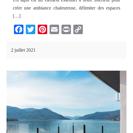
créer une ambiance chaleureuse, délimiter des espaces
[…]
Fa
T
Pi
E
Pr
C
ce
wi
nt
m
in
op
bo
tte
er
ail
t
y
2 juillet 2021
ok
r
es
Li
t
nk