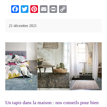
Fa
T
Pi
E
Pr
C
ce
wi
nt
m
in
op
bo
tte
er
ail
t
y
21 décembre 2021
ok
r
es
Li
t
nk
Un tapis dans la maison : nos conseils pour bien