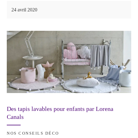
bo
tte
er
ail
t
y
24 avril 2020
ok
r
es
Li
t
nk
Des tapis lavables pour enfants par Lorena
Canals
NOS CONSEILS DÉCO