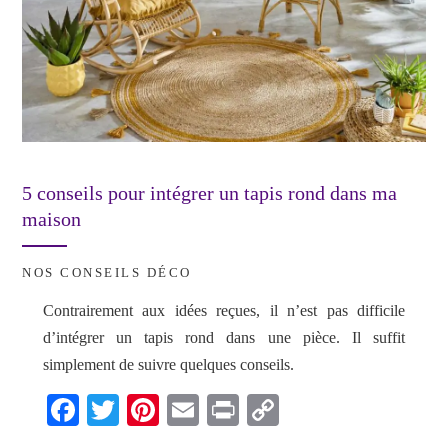
5 conseils pour intégrer un tapis rond dans ma
maison
NOS CONSEILS DÉCO
Contrairement aux idées reçues, il n’est pas difficile
d’intégrer un tapis rond dans une pièce. Il suffit
simplement de suivre quelques conseils.
Fa
T
Pi
E
Pr
C
ce
wi
nt
m
in
op