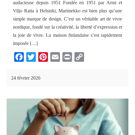
audacieuse depuis 1951 Fondée en 1951 par Armi et
Viljo Ratia à Helsinki, Marimekko est bien plus qu’une
simple marque de design. C’est un véritable art de vivre
nordique, fondé sur la créativité, la liberté d’expression et
la joie de vivre. La maison finlandaise s’est rapidement
imposée […]
Fa
T
Pi
E
Pr
C
ce
wi
nt
m
in
op
bo
tte
er
ail
t
y
24 février 2026
ok
r
es
Li
t
nk