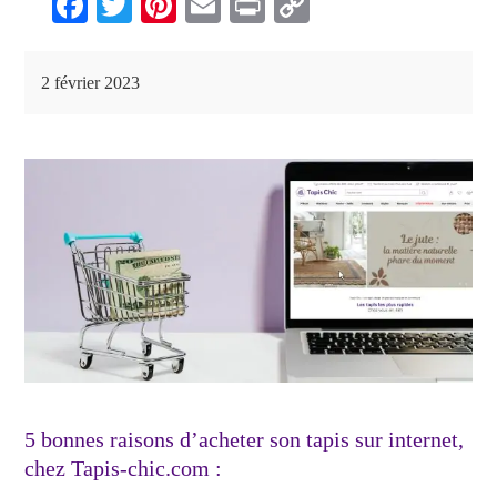
Fa
T
Pi
E
Pr
C
ce
wi
nt
m
in
op
bo
tte
er
ail
t
y
2 février 2023
ok
r
es
Li
t
nk
5 bonnes raisons d’acheter son tapis sur internet,
chez Tapis-chic.com :