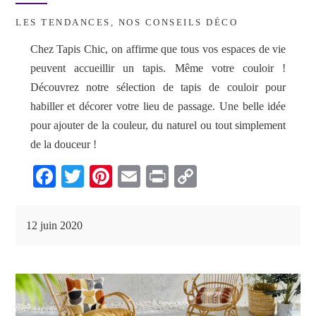
LES TENDANCES
,
NOS CONSEILS DÉCO
Chez Tapis Chic, on affirme que tous vos espaces de vie
peuvent accueillir un tapis. Même votre couloir !
Découvrez notre sélection de tapis de couloir pour
habiller et décorer votre lieu de passage. Une belle idée
pour ajouter de la couleur, du naturel ou tout simplement
de la douceur !
Fa
T
Pi
E
Pr
C
ce
wi
nt
m
in
op
bo
tte
er
ail
t
y
12 juin 2020
ok
r
es
Li
t
nk