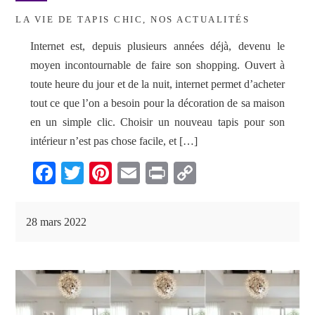
LA VIE DE TAPIS CHIC
,
NOS ACTUALITÉS
Internet est, depuis plusieurs années déjà, devenu le
moyen incontournable de faire son shopping. Ouvert à
toute heure du jour et de la nuit, internet permet d’acheter
tout ce que l’on a besoin pour la décoration de sa maison
en un simple clic. Choisir un nouveau tapis pour son
intérieur n’est pas chose facile, et […]
Fa
T
Pi
E
Pr
C
ce
wi
nt
m
in
op
bo
tte
er
ail
t
y
28 mars 2022
ok
r
es
Li
t
nk