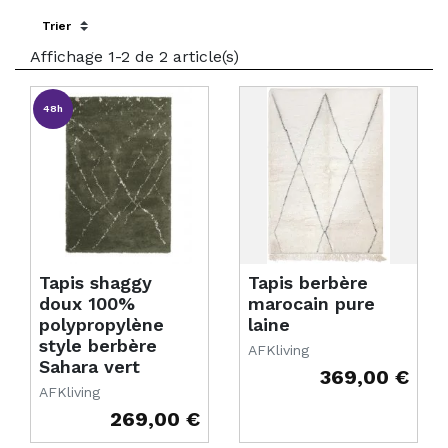
Sort by:
Affichage 1-2 de 2 article(s)
48h
Tapis shaggy
Tapis berbère
doux 100%
marocain pure
polypropylène
laine
style berbère
AFKliving
Sahara vert
369,00 €
Prix
AFKliving
269,00 €
Prix