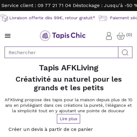
Service client : 09 77 21 71 04
Déstockage : Jusqu'à -50 
Livraison offerte dès 99€, retour gratuit*
Paiement sécu
(0)

Connexion
Rec
Tapis AFKLiving
Créativité au naturel pour les
grands et les petits
AFKliving propose des tapis pour la maison depuis plus de 10
ans en privilégiant dans ces créations la pureté, l'élégance et
la simplicité tout en y ajoutant une pointe de douceur
Les produits sont réalisés dans des matériaux respectueux 
Lire plus
de l'environnement et les dessins développent un esprit 
scandinave Hygge symbole de confort, de famille et de bien-
Créer un devis à partir de ce panier
être.