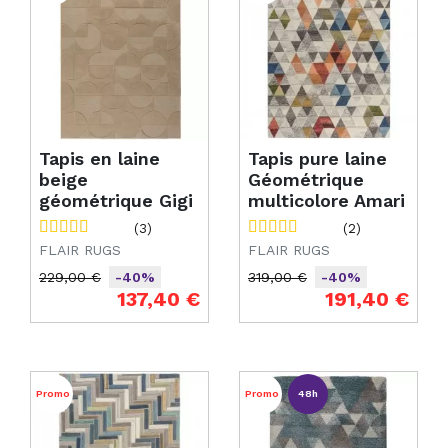
Tapis en laine
Tapis pure laine
beige
Géométrique
géométrique Gigi
multicolore Amari
(3)
(2)
FLAIR RUGS
FLAIR RUGS
229,00 €
319,00 €
-40%
-40%
Prix de base
Prix
Prix de base
Prix
137,40 €
191,40 €
Promo
Promo
48h