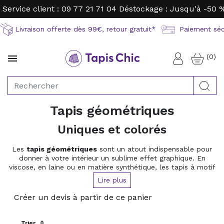
Service client : 09 77 21 71 04
Déstockage : Jusqu'à -50 
Livraison offerte dès 99€, retour gratuit*
Paiement sécu
(0)

Connexion
Rec
Tapis géométriques
Uniques et colorés
Les
tapis géométriques
sont un atout indispensable pour
donner à votre intérieur un sublime effet graphique. En
viscose, en laine ou en matière synthétique, les tapis à motif
géométrique sont une valeur sûre pour un salon, un bureau
Lire plus
ou même une salle à manger. Tissé plat ou tufté à la main,
les tapis géométriques apporteront une touche de modernité
Créer un devis à partir de ce panier
à votre décoration.
Sort by: