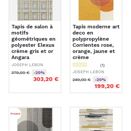
Tapis de salon à
Tapis moderne art
motifs
deco en
géométriques en
polypropylène
polyester Elexus
Corrientes rose,
crème gris et or
orange, jaune et
Angara
crème
JOSEPH LEBON
(1)
JOSEPH LEBON
379,00 €
-20%
Prix de base
Prix
303,20 €
249,00 €
-20%
Prix de base
Prix
199,20 €
Promo