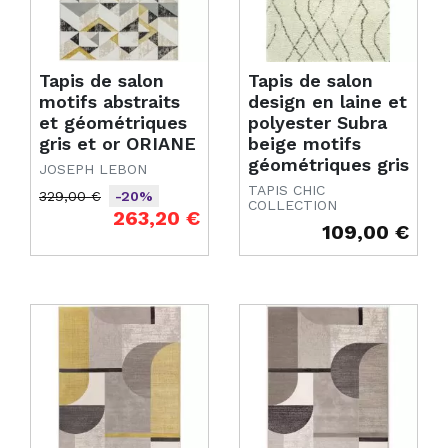
Tapis de salon
Tapis de salon
motifs abstraits
design en laine et
et géométriques
polyester Subra
gris et or ORIANE
beige motifs
géométriques gris
JOSEPH LEBON
TAPIS CHIC
329,00 €
-20%
COLLECTION
Prix de base
Prix
263,20 €
109,00 €
Prix