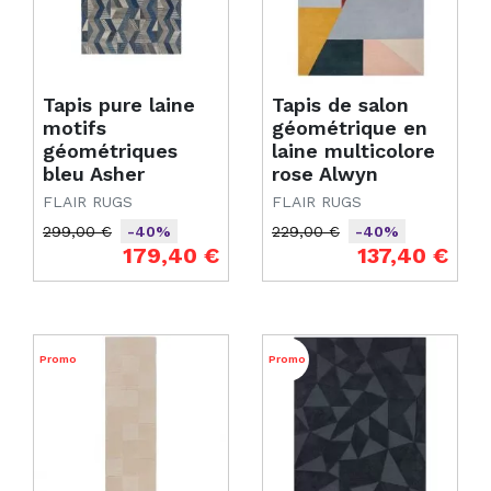
Tapis pure laine
Tapis de salon
motifs
géométrique en
géométriques
laine multicolore
bleu Asher
rose Alwyn
FLAIR RUGS
FLAIR RUGS
299,00 €
229,00 €
-40%
-40%
Prix de base
Prix
Prix de base
Prix
179,40 €
137,40 €
Promo
Promo