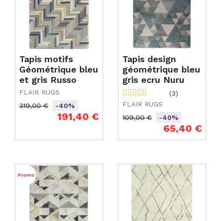
Tapis motifs
Tapis design
Géométrique bleu
géométrique bleu
et gris Russo
gris ecru Nuru
FLAIR RUGS
(3)
FLAIR RUGS
319,00 €
-40%
Prix de base
Prix
191,40 €
109,00 €
-40%
Prix de base
Prix
65,40 €
Promo