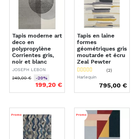
Tapis moderne art
Tapis en laine
deco en
formes
polypropylène
géométriques gris
Corrientes gris,
moutarde et écru
noir et blanc
Zeal Pewter
JOSEPH LEBON
(2)
Harlequin
249,00 €
-20%
Prix de base
Prix
199,20 €
795,00 €
Prix
Promo
Promo