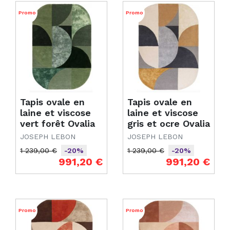
Promo
Promo
Tapis ovale en
Tapis ovale en
laine et viscose
laine et viscose
vert forêt Ovalia
gris et ocre Ovalia
JOSEPH LEBON
JOSEPH LEBON
1 239,00 €
1 239,00 €
-20%
-20%
Prix de base
Prix
Prix de base
Prix
991,20 €
991,20 €
Promo
Promo