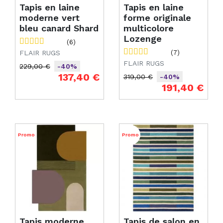
Tapis en laine
Tapis en laine
moderne vert
forme originale
bleu canard Shard
multicolore
Lozenge
(6)
FLAIR RUGS
(7)
FLAIR RUGS
229,00 €
-40%
Prix de base
Prix
137,40 €
319,00 €
-40%
Prix de base
Prix
191,40 €
Promo
Promo
Tapis moderne
Tapis de salon en