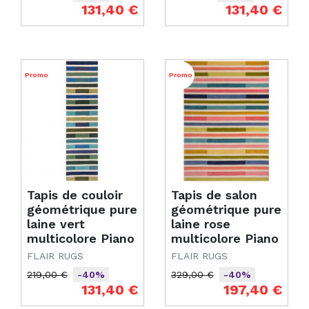
Prix de base
Prix
Prix de base
Prix
131,40 €
131,40 €
Promo
Promo
Tapis de couloir
Tapis de salon
géométrique pure
géométrique pure
laine vert
laine rose
multicolore Piano
multicolore Piano
FLAIR RUGS
FLAIR RUGS
219,00 €
329,00 €
-40%
-40%
Prix de base
Prix
Prix de base
Prix
131,40 €
197,40 €