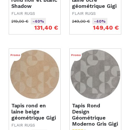
Shadow
géométrique Gigi
FLAIR RUGS
FLAIR RUGS
219,00 €
249,00 €
-40%
-40%
Prix de base
Prix
Prix de base
Prix
131,40 €
149,40 €
Promo
Promo
Tapis rond en
Tapis Rond
laine beige
Design
géométrique Gigi
Géométrique
Moderno Gris Gigi
FLAIR RUGS