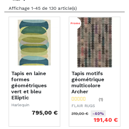
Affichage 1-45 de 130 article(s)
Promo
Tapis en laine
Tapis motifs
formes
géométrique
géométriques
multicolore
vert et bleu
Archer
Elliptic
(1)
Harlequin
FLAIR RUGS
795,00 €
319,00 €
-40%
Prix
Prix de base
Prix
191,40 €