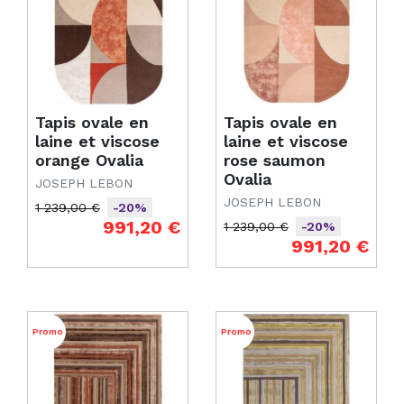
Tapis ovale en
Tapis ovale en
laine et viscose
laine et viscose
orange Ovalia
rose saumon
Ovalia
JOSEPH LEBON
JOSEPH LEBON
1 239,00 €
-20%
Prix de base
Prix
991,20 €
1 239,00 €
-20%
Prix de base
Prix
991,20 €
Promo
Promo