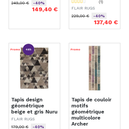
(1)
249,00 €
-40%
Prix de base
Prix
149,40 €
FLAIR RUGS
229,00 €
-40%
Prix de base
Prix
137,40 €
Promo
48h
Promo
Tapis design
Tapis de couloir
géométrique
motifs
beige et gris Nuru
géométrique
multicolore
FLAIR RUGS
Archer
179,00 €
-40%