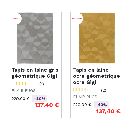
Promo
Promo
Tapis en laine gris
Tapis en laine
géométrique Gigi
ocre géométrique
ocre Gigi
(1)
FLAIR RUGS
(2)
FLAIR RUGS
229,00 €
-40%
Prix de base
Prix
137,40 €
229,00 €
-40%
Prix de base
Prix
137,40 €