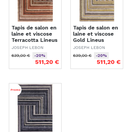
Tapis de salon en
Tapis de salon en
laine et viscose
laine et viscose
Terracotta Lineus
Gold Lineus
JOSEPH LEBON
JOSEPH LEBON
639,00 €
639,00 €
-20%
-20%
Prix de base
Prix
Prix de base
Prix
511,20 €
511,20 €
Promo