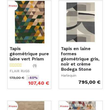
Promo
Tapis
Tapis en laine
géométrique pure
formes
laine vert Prism
géométrique gris,
noir et crème
(1)
Bodega Stone
FLAIR RUGS
Harlequin
179,00 €
-40%
795,00 €
Prix de base
Prix
107,40 €
Prix
Promo
Promo