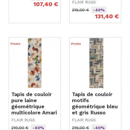
FLAIR RUGS
Prix de base
Prix
107,40 €
219,00 €
-40%
Prix de base
Prix
131,40 €
Promo
Promo
Tapis de couloir
Tapis de couloir
pure laine
motifs
géométrique
géométrique bleu
multicolore Amari
et gris Russo
FLAIR RUGS
FLAIR RUGS
219,00 €
219,00 €
-40%
-40%