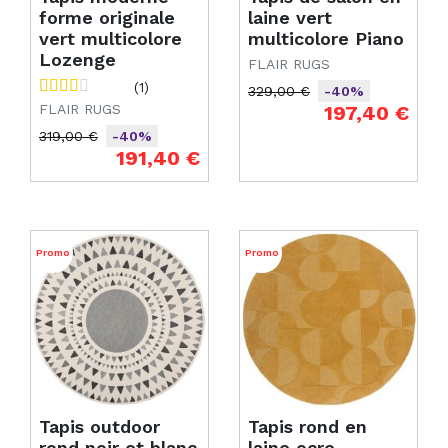
forme originale
laine vert
vert multicolore
multicolore Piano
Lozenge
FLAIR RUGS
(1)
329,00 €
-40%
Prix de base
Prix
FLAIR RUGS
197,40 €
319,00 €
-40%
Prix de base
Prix
191,40 €
Promo
Promo
Tapis outdoor
Tapis rond en
rond noir et blanc
laine ocre