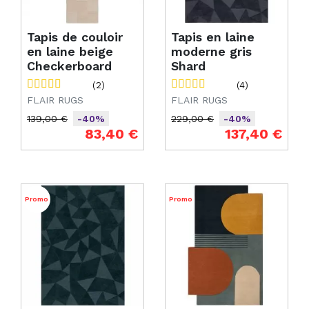
Tapis de couloir
Tapis en laine
en laine beige
moderne gris
Checkerboard
Shard
(2)
(4)
FLAIR RUGS
FLAIR RUGS
139,00 €
229,00 €
-40%
-40%
Prix de base
Prix
Prix de base
Prix
83,40 €
137,40 €
Promo
Promo