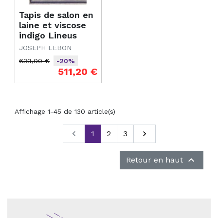
Tapis de salon en
laine et viscose
indigo Lineus
JOSEPH LEBON
639,00 €
-20%
Prix de base
Prix
511,20 €
Affichage 1-45 de 130 article(s)
Précédent

1
2
3
Suivant


Retour en haut