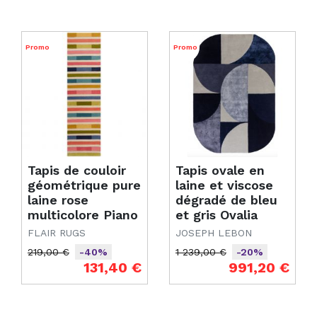
Promo
Promo
Tapis de couloir
Tapis ovale en
géométrique pure
laine et viscose
laine rose
dégradé de bleu
multicolore Piano
et gris Ovalia
FLAIR RUGS
JOSEPH LEBON
219,00 €
1 239,00 €
-40%
-20%
Prix de base
Prix
Prix de base
Prix
131,40 €
991,20 €