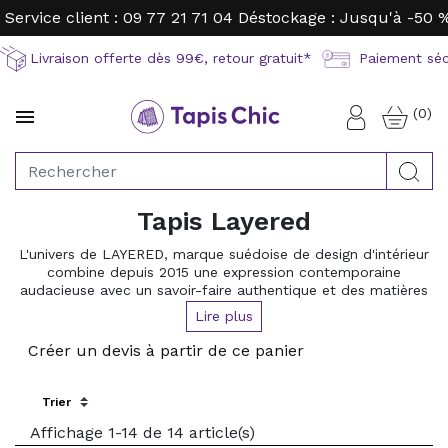
Service client : 09 77 21 71 04
Déstockage : Jusqu'à -50 
Livraison offerte dès 99€, retour gratuit*
Paiement sécu
(0)

Connexion
Rec
Tapis Layered
L'univers de LAYERED, marque suédoise de design d'intérieur
combine depuis 2015 une expression contemporaine
audacieuse avec un savoir-faire authentique et des matières
durables. Chaque tapis est réalisé à la main par des artisans
Lire plus
en Inde avec des matériaux exclusivement naturels ou
recyclés.
Créer un devis à partir de ce panier
LAYERED collabore avec de nombreux designers de renom
tels Evelina Kroon pour présenter des collections à la
Sort by:
frontière de l'art et du design d'intérieur.
Une touche d'originalité et de créativité alliées à la sobriété
Affichage 1-14 de 14 article(s)
scandinave !