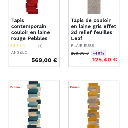
Tapis
Tapis de couloir
contemporain
en laine gris effet
couloir en laine
3d relief feuilles
rouge Pebbles
Leaf
FLAIR RUGS
(1)
ANGELO
209,00 €
-40%
Prix de base
Prix
125,40 €
569,00 €
Prix
Promo
Promo