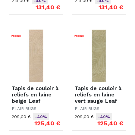
219,00 €
219,00 €
-40%
-40%
Prix de base
Prix
Prix de base
Prix
131,40 €
131,40 €
Promo
Promo
Tapis de couloir à
Tapis de couloir à
reliefs en laine
reliefs en laine
beige Leaf
vert sauge Leaf
FLAIR RUGS
FLAIR RUGS
209,00 €
209,00 €
-40%
-40%
Prix de base
Prix
Prix de base
Prix
125,40 €
125,40 €