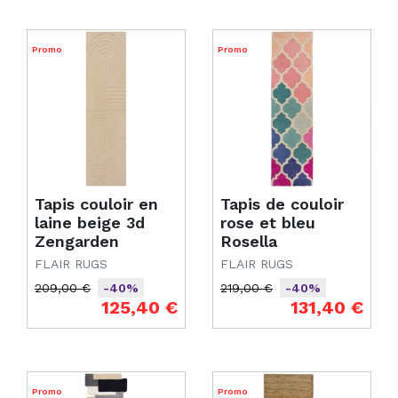
Promo
Promo
Tapis couloir en
Tapis de couloir
laine beige 3d
rose et bleu
Zengarden
Rosella
FLAIR RUGS
FLAIR RUGS
209,00 €
219,00 €
-40%
-40%
Prix de base
Prix
Prix de base
Prix
125,40 €
131,40 €
Promo
Promo