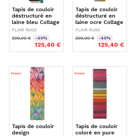
Tapis de couloir
Tapis de couloir
déstructuré en
déstructuré en
laine bleu Collage
laine ocre Collage
FLAIR RUGS
FLAIR RUGS
209,00 €
209,00 €
-40%
-40%
Prix de base
Prix
Prix de base
Prix
125,40 €
125,40 €
Promo
Promo
Tapis de couloir
Tapis de couloir
design
coloré en pure