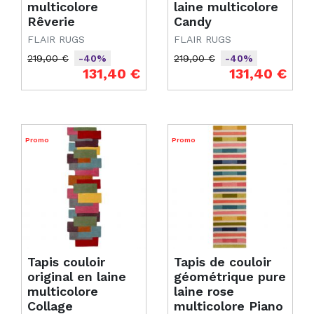
multicolore
laine multicolore
Rêverie
Candy
FLAIR RUGS
FLAIR RUGS
219,00 €
219,00 €
-40%
-40%
Prix de base
Prix
Prix de base
Prix
131,40 €
131,40 €
Promo
Promo
Tapis couloir
Tapis de couloir
original en laine
géométrique pure
multicolore
laine rose
Collage
multicolore Piano