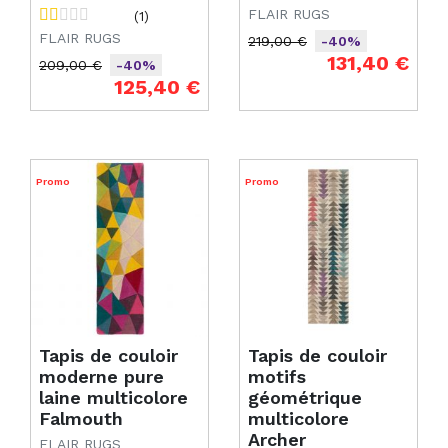
FLAIR RUGS
(1)
FLAIR RUGS
219,00 €
-40%
Prix de base
Prix
131,40 €
209,00 €
-40%
Prix de base
Prix
125,40 €
Promo
Promo
Tapis de couloir
Tapis de couloir
moderne pure
motifs
laine multicolore
géométrique
Falmouth
multicolore
Archer
FLAIR RUGS