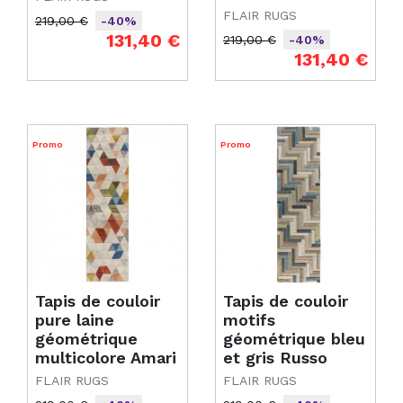
FLAIR RUGS
219,00 €
-40%
Prix de base
Prix
131,40 €
219,00 €
-40%
Prix de base
Prix
131,40 €
Promo
Promo
Tapis de couloir
Tapis de couloir
pure laine
motifs
géométrique
géométrique bleu
multicolore Amari
et gris Russo
FLAIR RUGS
FLAIR RUGS