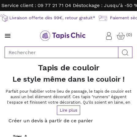
Service client : 09 77 21 71 04
Déstockage : Jusqu'à -50 
Livraison offerte dès 99€, retour gratuit*
Paiement sécu
(0)

Connexion
Rec
Tapis de couloir
Le style même dans le couloir !
Parfait pour habiller votre lieu de passage, le tapis de couloir est
aussi un bel élément décoratif. Ces tapis "runners" égayent
l'espace et finissent votre décoration. Qu'ils soient en laine, en
polyester ou en fibres naturelles, il y en a pour tous les goûts et
Lire plus
tous les couloirs. Optez également pour un tapis sur-mesure
pour habiller tous vos espaces !
Créer un devis à partir de ce panier
Sort by: