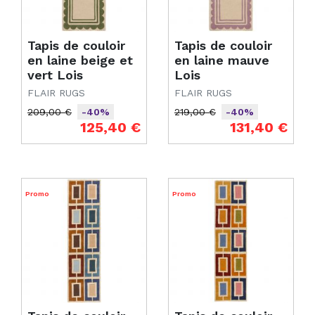
Tapis de couloir
Tapis de couloir
en laine beige et
en laine mauve
vert Lois
Lois
FLAIR RUGS
FLAIR RUGS
209,00 €
219,00 €
-40%
-40%
Prix de base
Prix
Prix de base
Prix
125,40 €
131,40 €
Promo
Promo