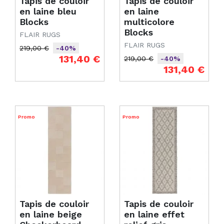
Tapis de couloir
Tapis de couloir
en laine bleu
en laine
Blocks
multicolore
Blocks
FLAIR RUGS
FLAIR RUGS
219,00 €
-40%
Prix de base
Prix
131,40 €
219,00 €
-40%
Prix de base
Prix
131,40 €
Promo
Promo
Tapis de couloir
Tapis de couloir
en laine beige
en laine effet