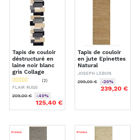
Tapis de couloir
Tapis de couloir
déstructuré en
en jute Epinettes
laine noir blanc
Natural
gris Collage
JOSEPH LEBON
(2)
299,00 €
-20%
Prix de base
Prix
FLAIR RUGS
239,20 €
209,00 €
-40%
Prix de base
Prix
125,40 €
Promo
Promo