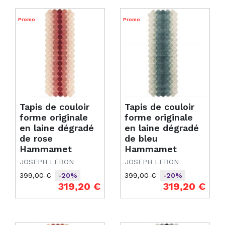
Promo
Promo
Tapis de couloir
Tapis de couloir
forme originale
forme originale
en laine dégradé
en laine dégradé
de rose
de bleu
Hammamet
Hammamet
JOSEPH LEBON
JOSEPH LEBON
399,00 €
399,00 €
-20%
-20%
Prix de base
Prix
Prix de base
Prix
319,20 €
319,20 €