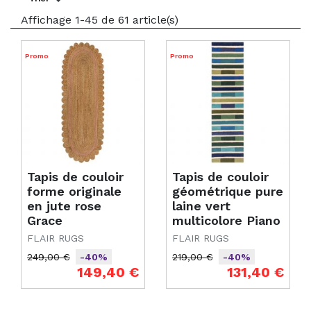
Affichage 1-45 de 61 article(s)
Promo
Promo
Tapis de couloir
Tapis de couloir
forme originale
géométrique pure
en jute rose
laine vert
Grace
multicolore Piano
FLAIR RUGS
FLAIR RUGS
249,00 €
219,00 €
-40%
-40%
Prix de base
Prix
Prix de base
Prix
149,40 €
131,40 €