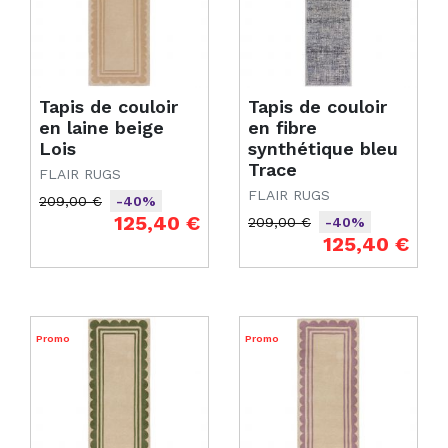
Tapis de couloir
Tapis de couloir
en laine beige
en fibre
Lois
synthétique bleu
Trace
FLAIR RUGS
FLAIR RUGS
209,00 €
-40%
Prix de base
Prix
125,40 €
209,00 €
-40%
Prix de base
Prix
125,40 €
Promo
Promo