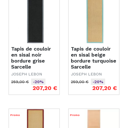
Tapis de couloir
Tapis de couloir
en sisal noir
en sisal beige
bordure grise
bordure turquoise
Sarcelle
Sarcelle
JOSEPH LEBON
JOSEPH LEBON
259,00 €
259,00 €
-20%
-20%
Prix de base
Prix
Prix de base
Prix
207,20 €
207,20 €
Promo
Promo