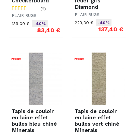
Checkerboard
relief gris
Diamond
(2)
FLAIR RUGS
FLAIR RUGS
229,00 €
-40%
139,00 €
-40%
Prix de base
Prix
137,40 €
Prix de base
Prix
83,40 €
Promo
Promo
Tapis de couloir
Tapis de couloir
en laine effet
en laine effet
bulles bleu chiné
bulles vert chiné
Minerals
Minerals