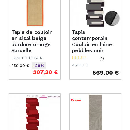
Tapis de couloir
Tapis
en sisal beige
contemporain
bordure orange
Couloir en laine
Sarcelle
pebbles noir
JOSEPH LEBON
(1)
ANGELO
259,00 €
-20%
Prix de base
Prix
207,20 €
569,00 €
Prix
Promo