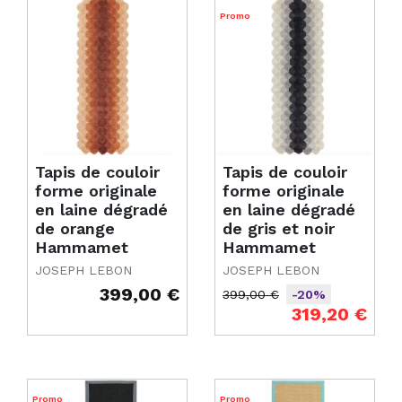
Promo
Tapis de couloir
Tapis de couloir
forme originale
forme originale
en laine dégradé
en laine dégradé
de orange
de gris et noir
Hammamet
Hammamet
JOSEPH LEBON
JOSEPH LEBON
399,00 €
399,00 €
-20%
Prix
Prix de base
Prix
319,20 €
Promo
Promo