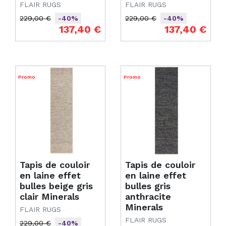
FLAIR RUGS
FLAIR RUGS
229,00 €
229,00 €
-40%
-40%
Prix de base
Prix
Prix de base
Prix
137,40 €
137,40 €
Promo
Promo
Tapis de couloir
Tapis de couloir
en laine effet
en laine effet
bulles beige gris
bulles gris
clair Minerals
anthracite
Minerals
FLAIR RUGS
FLAIR RUGS
229,00 €
-40%