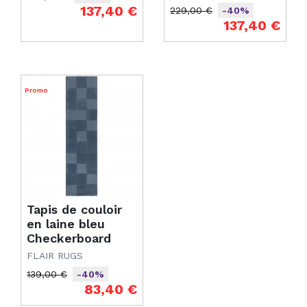
Prix de base
Prix
137,40 €
229,00 €
-40%
Prix de base
Prix
137,40 €
Promo
Tapis de couloir
en laine bleu
Checkerboard
FLAIR RUGS
139,00 €
-40%
Prix de base
Prix
83,40 €