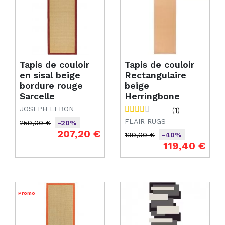
Tapis de couloir
Tapis de couloir
en sisal beige
Rectangulaire
bordure rouge
beige
Sarcelle
Herringbone
JOSEPH LEBON
(1)
FLAIR RUGS
259,00 €
-20%
Prix de base
Prix
207,20 €
199,00 €
-40%
Prix de base
Prix
119,40 €
Promo