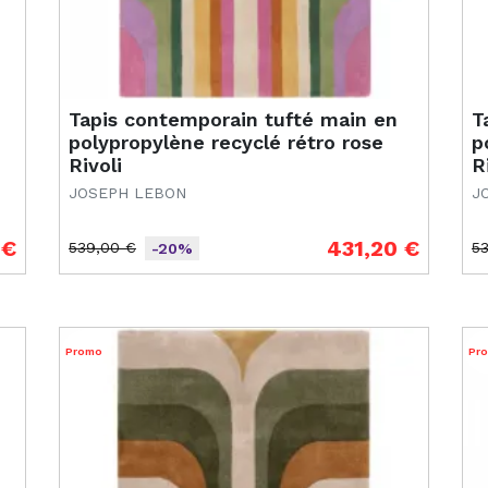
Tapis contemporain tufté main en
T
polypropylène recyclé rétro rose
p
Rivoli
R
JOSEPH LEBON
J
 €
431,20 €
539,00 €
5
-20%
Prix de base
Prix
Pr
Pr
Promo
Pr