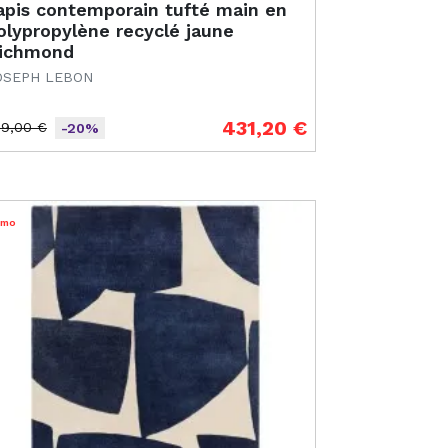
apis contemporain tufté main en
olypropylène recyclé jaune
ichmond
OSEPH LEBON
431,20 €
39,00 €
-20%
ix de base
ix
omo