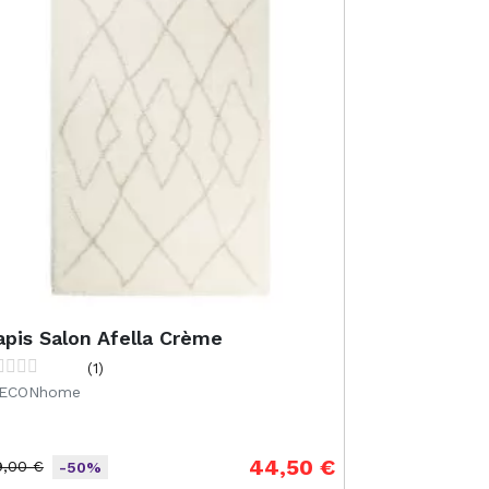
apis Salon Afella Crème
(1)
ECONhome
44,50 €
9,00 €
-50%
ix de base
ix