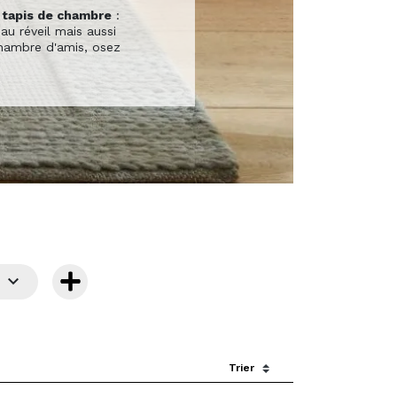
e
tapis de chambre
:
au réveil mais aussi
chambre d'amis, osez

Sort by: