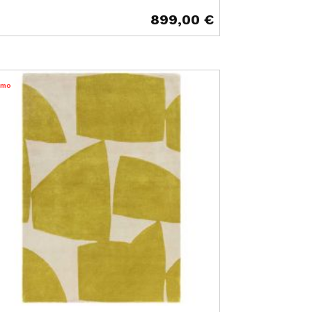
899,00 €
ix
omo