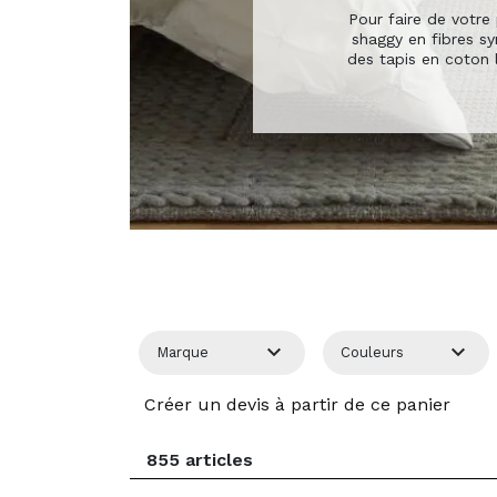
Tapis de salle de
Tapis de salle de
Tapis d'extérieur
Tapis d'extérieur
COINS ANTI-GLISSE, PRODUITS D'ENTR
COINS ANTI-GLISSE, PRODUITS D'ENTR
Taupe
Taupe
Or
Or
Pour faire de votre
bain
bain
shaggy en fibres sy
Rose poudré
Rose poudré
Ro
Ro
des tapis en coton 
Ver
Ver
Mul
Mul
COINS ANTI-GLISSE, PRODUITS D'ENTR
COINS ANTI-GLISSE, PRODUITS D'ENTR


Marque
Couleurs
Créer un devis à partir de ce panier
855 articles