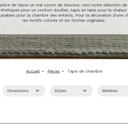
Tapis ethniques
Tapis ethniques
Tapis cocooning
Tapis cocooning
ETIEN ET ACCESSOIRES
ETIEN ET ACCESSOIRES
ange
ange
 pièce de repos un vrai cocon de douceur, voici notre sélection d
nthétiques pour un confort douillet, tapis en laine pour la chaleur 
se
se
lavables pour la chambre des enfants. Pour la décoration d'une 
t
t
les motifs colorés et les formes originales.
ticolore
ticolore
ETIEN ET ACCESSOIRES
ETIEN ET ACCESSOIRES
Accueil
Pièces
Tapis de chambre


Dimensions
Styles
Matières