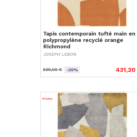
Tapis contemporain tufté main en
polypropylène recyclé orange
Richmond
JOSEPH LEBON
431,20
539,00 €
-20%
Prix de base
Prix
Promo