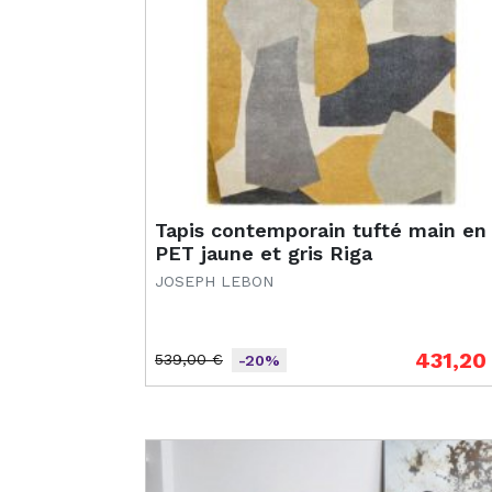
Tapis contemporain tufté main en
PET jaune et gris Riga
JOSEPH LEBON
431,20
539,00 €
-20%
Prix de base
Prix