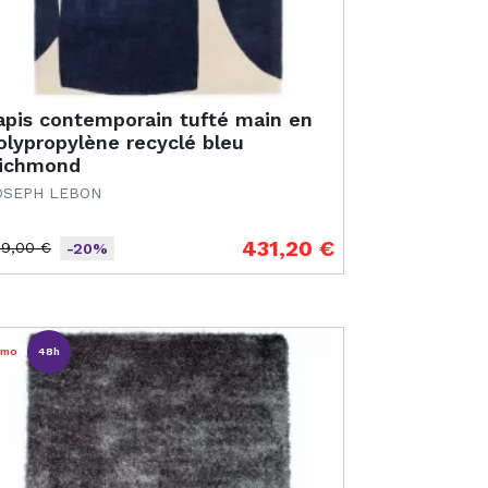
apis contemporain tufté main en
olypropylène recyclé bleu
ichmond
OSEPH LEBON
431,20 €
39,00 €
-20%
ix de base
ix
omo
48h