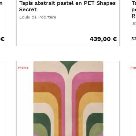
n
Tapis abstrait pastel en PET Shapes
T
Secret
p
R
Louis de Poortere
J
 €
439,00 €
5
Prix
Pr
Pr
Promo
Pr