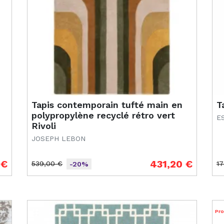
Tapis contemporain tufté main en
T
polypropylène recyclé rétro vert
E
Rivoli
JOSEPH LEBON
 €
431,20 €
539,00 €
17
-20%
Prix de base
Prix
Pr
Pr
Pr