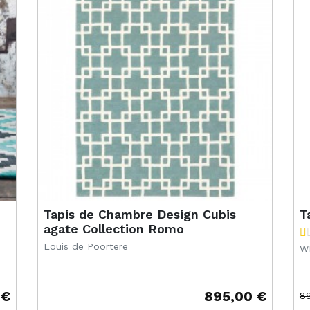
Tapis de Chambre Design Cubis
T
agate Collection Romo
Louis de Poortere
W
 €
895,00 €
8
Prix
Pr
Pr