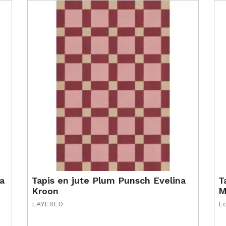
a
Tapis en jute Plum Punsch Evelina
T
Kroon
M
LAYERED
Lo