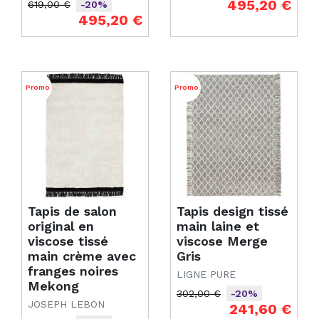
Prix de base
Prix
495,20 €
619,00 €
-20%
Prix de base
Prix
495,20 €
Promo
Promo
Tapis de salon
Tapis design tissé
original en
main laine et
viscose tissé
viscose Merge
main crème avec
Gris
franges noires
LIGNE PURE
Mekong
302,00 €
-20%
JOSEPH LEBON
Prix de base
Prix
241,60 €