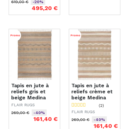
619,00 €
-20%
Prix de base
Prix
495,20 €
Promo
Promo
Tapis en jute à
Tapis en jute à
reliefs gris et
reliefs crème et
beige Medina
beige Medina
FLAIR RUGS
(2)
FLAIR RUGS
269,00 €
-40%
Prix de base
Prix
161,40 €
269,00 €
-40%
Prix de base
Prix
161,40 €