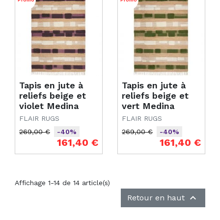
Tapis en jute à
Tapis en jute à
reliefs beige et
reliefs beige et
violet Medina
vert Medina
FLAIR RUGS
FLAIR RUGS
269,00 €
269,00 €
-40%
-40%
Prix de base
Prix
Prix de base
Prix
161,40 €
161,40 €
Affichage 1-14 de 14 article(s)

Retour en haut