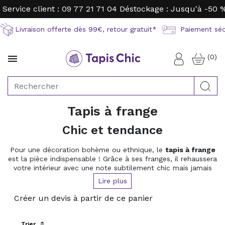
Service client : 09 77 21 71 04
Déstockage : Jusqu'à -50 
Livraison offerte dès 99€, retour gratuit*
Paiement sécu
(0)

Connexion
Rec
Tapis à frange
Chic et tendance
Pour une décoration bohème ou ethnique, le
tapis à frange
est la pièce indispensable !
Grâce à ses franges, il rehaussera
votre intérieur avec une note subtilement chic mais jamais
kitsch.
En laine ou en matière synthétique, pour votre salon
Lire plus
ou votre chambre, nous avons sélectionné pour vous de
nombreux tapis à frange dans la tendance.
Créer un devis à partir de ce panier
Sort by: