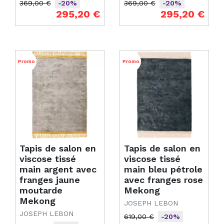
369,00 €
369,00 €
-20%
-20%
Prix de base
Prix
Prix de base
Prix
295,20 €
295,20 €
Promo
Promo
Tapis de salon en
Tapis de salon en
viscose tissé
viscose tissé
main argent avec
main bleu pétrole
franges jaune
avec franges rose
moutarde
Mekong
Mekong
JOSEPH LEBON
JOSEPH LEBON
619,00 €
-20%