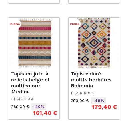
Promo
Promo
Tapis en jute à
Tapis coloré
reliefs beige et
motifs berbères
multicolore
Bohemia
Medina
FLAIR RUGS
FLAIR RUGS
299,00 €
-40%
Prix de base
Prix
179,40 €
269,00 €
-40%
Prix de base
Prix
161,40 €