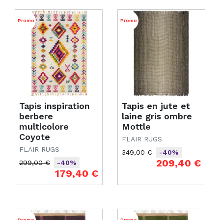
Promo
Promo
Tapis inspiration
Tapis en jute et
berbere
laine gris ombre
multicolore
Mottle
Coyote
FLAIR RUGS
FLAIR RUGS
349,00 €
-40%
Prix de base
Prix
209,40 €
299,00 €
-40%
Prix de base
Prix
179,40 €
Promo
Promo