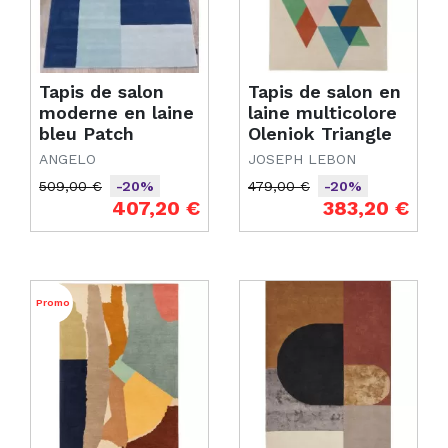
Tapis de salon
Tapis de salon en
moderne en laine
laine multicolore
bleu Patch
Oleniok Triangle
ANGELO
JOSEPH LEBON
509,00 €
479,00 €
-20%
-20%
Prix de base
Prix
Prix de base
Prix
407,20 €
383,20 €
Promo