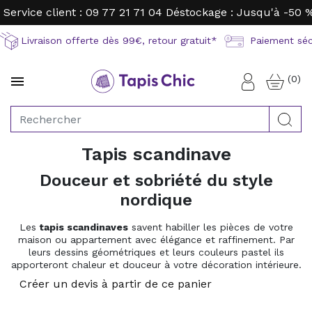
Service client : 09 77 21 71 04
Déstockage : Jusqu'à -50 
Livraison offerte dès 99€, retour gratuit*
Paiement sécu
(0)

Connexion
Rec
Tapis scandinave
Douceur et sobriété du style
nordique
Les
tapis scandinaves
savent habiller les pièces de votre
maison ou appartement avec élégance et raffinement. Par
leurs dessins géométriques et leurs couleurs pastel ils
apporteront chaleur et douceur à votre décoration intérieure.
Créer un devis à partir de ce panier