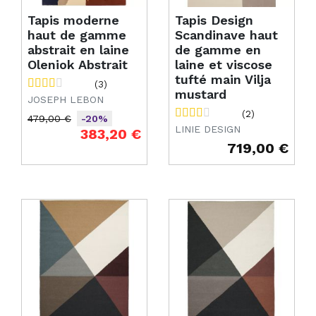
Tapis moderne
Tapis Design
haut de gamme
Scandinave haut
abstrait en laine
de gamme en
Oleniok Abstrait
laine et viscose
tufté main Vilja
(3)
mustard
JOSEPH LEBON
(2)
479,00 €
-20%
LINIE DESIGN
Prix de base
Prix
383,20 €
719,00 €
Prix