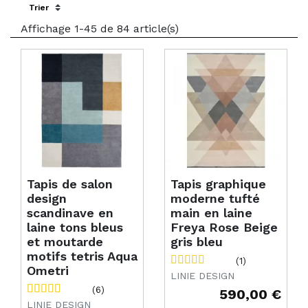
Sort by:
Affichage 1-45 de 84 article(s)
Tapis de salon
Tapis graphique
design
moderne tufté
scandinave en
main en laine
laine tons bleus
Freya Rose Beige
et moutarde
gris bleu
motifs tetris Aqua
(1)
Ometri
LINIE DESIGN
(6)
590,00 €
Prix
LINIE DESIGN