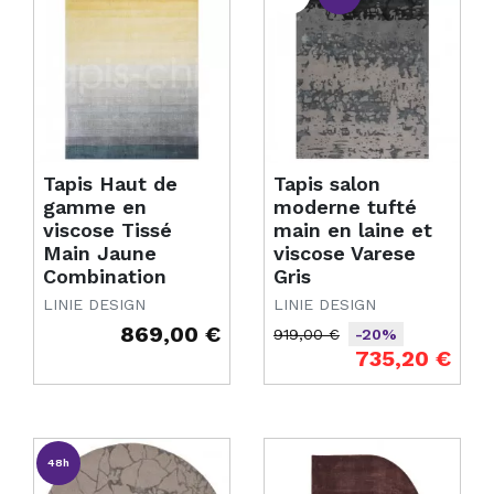
Tapis Haut de
Tapis salon
gamme en
moderne tufté
viscose Tissé
main en laine et
Main Jaune
viscose Varese
Combination
Gris
LINIE DESIGN
LINIE DESIGN
869,00 €
919,00 €
-20%
Prix
Prix de base
Prix
735,20 €
48h