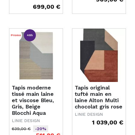
Prix
699,00 €
Prix
Promo
48h
Tapis moderne
Tapis original
tissé main laine
tufté main en
et viscose Bleu,
laine Alton Multi
Gris, Beige
chocolat gris rose
Blocchi Aqua
LINIE DESIGN
LINIE DESIGN
1 039,00 €
Prix
639,00 €
-20%
Prix de base
Prix