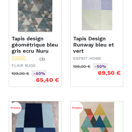
Tapis design
Tapis Design
géométrique bleu
Runway bleu et
gris ecru Nuru
vert
ESPRIT HOME
(3)
FLAIR RUGS
139,00 €
-50%
Prix de base
Prix
69,50 €
109,00 €
-40%
Prix de base
Prix
65,40 €
Promo
Promo