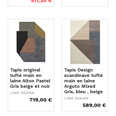
511,20 €
Tapis original
Tapis Design
tufté main en
scandinave tufté
laine Alton Pastel
main en laine
Gris beige et noir
Arguto Mixed
Gris, bleu , beige
LINIE DESIGN
LINIE DESIGN
719,00 €
Prix
589,00 €
Prix