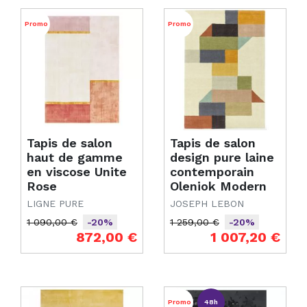
Promo
Promo
Tapis de salon
Tapis de salon
haut de gamme
design pure laine
en viscose Unite
contemporain
Rose
Oleniok Modern
LIGNE PURE
JOSEPH LEBON
1 090,00 €
1 259,00 €
-20%
-20%
Prix de base
Prix
Prix de base
Prix
872,00 €
1 007,20 €
Promo
48h