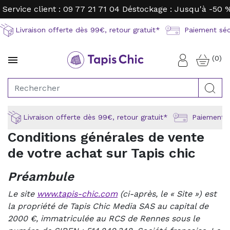
Service client : 09 77 21 71 04
Déstockage : Jusqu'à -50 
Livraison offerte dès 99€, retour gratuit*
Paiement sécu
(0)

Connexion
Rec
Livraison offerte dès 99€, retour gratuit*
Paiement sé
Conditions générales de vente
de votre achat sur Tapis chic
Préambule
Le site
www.tapis-chic.com
(ci-après, le « Site ») est
la propriété de Tapis Chic Media SAS au capital de
2000 €, immatriculée au RCS de Rennes sous le