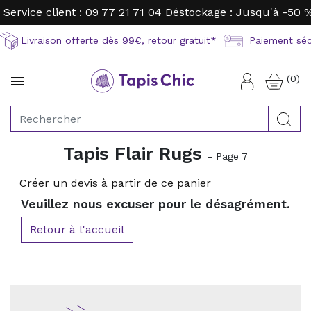
Service client : 09 77 21 71 04
Déstockage : Jusqu'à -50 
Livraison offerte dès 99€, retour gratuit*
Paiement sécu
(0)

Connexion
Rec
Tapis Flair Rugs
- Page 7
Créer un devis à partir de ce panier
Veuillez nous excuser pour le désagrément.
Retour à l'accueil