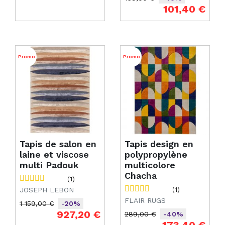
Prix de base
Prix
101,40 €
Promo
Promo
Tapis de salon en
Tapis design en
laine et viscose
polypropylène
multi Padouk
multicolore
Chacha
(1)
JOSEPH LEBON
(1)
FLAIR RUGS
1 159,00 €
-20%
Prix de base
Prix
927,20 €
289,00 €
-40%
Prix de base
Prix