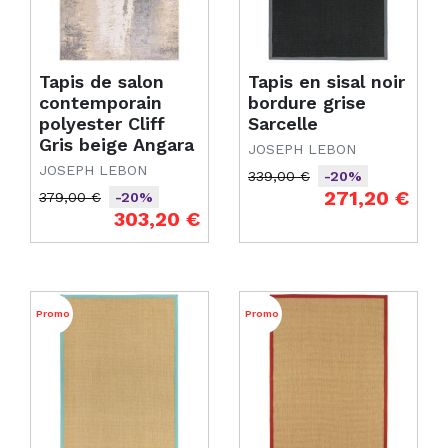
Tapis de salon
Tapis en sisal noir
contemporain
bordure grise
polyester Cliff
Sarcelle
Gris beige Angara
JOSEPH LEBON
JOSEPH LEBON
339,00 €
-20%
Prix de base
Prix
271,20 €
379,00 €
-20%
Prix de base
Prix
303,20 €
Promo
Promo