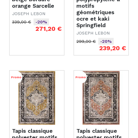
orange Sarcelle
motifs
géométriques
JOSEPH LEBON
ocre et kaki
339,00 €
-20%
Springfield
Prix de base
Prix
271,20 €
JOSEPH LEBON
299,00 €
-20%
Prix de base
Prix
239,20 €
Promo
Promo
Tapis classique
Tapis classique
polyester motifs
polyester motifs