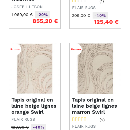
(1)
JOSEPH LEBON
FLAIR RUGS
1 069,00 €
-20%
209,00 €
-40%
Prix de base
Prix
855,20 €
Prix de base
Prix
125,40 €
Promo
Promo
Tapis original en
Tapis original en
laine beige lignes
laine beige lignes
orange Swirl
marron Swirl
FLAIR RUGS
(2)
FLAIR RUGS
199,00 €
-40%