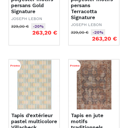
persans Gold
persans
Signature
Terracotta
Signature
JOSEPH LEBON
JOSEPH LEBON
329,00 €
-20%
Prix de base
Prix
263,20 €
329,00 €
-20%
Prix de base
Prix
263,20 €
Promo
Promo
Tapis d'extérieur
Tapis en jute
pastel multicolore
motifs
Villacheck
traditionnels