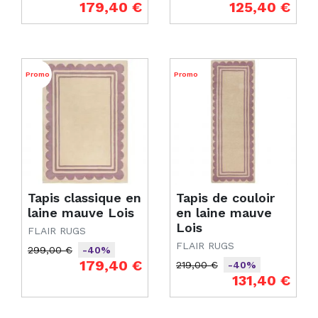
Prix de base
Prix
Prix de base
Prix
179,40 €
125,40 €
Promo
Promo
Tapis classique en
Tapis de couloir
laine mauve Lois
en laine mauve
Lois
FLAIR RUGS
FLAIR RUGS
299,00 €
-40%
Prix de base
Prix
179,40 €
219,00 €
-40%
Prix de base
Prix
131,40 €