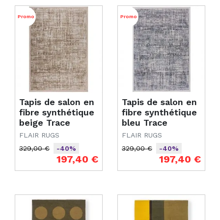
Promo
Promo
Tapis de salon en
Tapis de salon en
fibre synthétique
fibre synthétique
beige Trace
bleu Trace
FLAIR RUGS
FLAIR RUGS
329,00 €
329,00 €
-40%
-40%
Prix de base
Prix
Prix de base
Prix
197,40 €
197,40 €