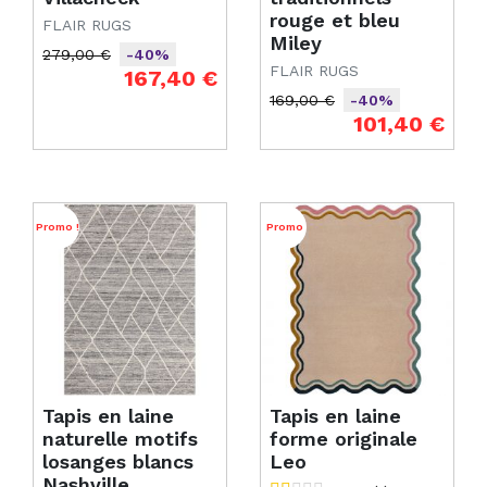
rouge et bleu
FLAIR RUGS
Miley
279,00 €
-40%
FLAIR RUGS
Prix de base
Prix
167,40 €
169,00 €
-40%
Prix de base
Prix
101,40 €
Promo !
Promo
Tapis en laine
Tapis en laine
naturelle motifs
forme originale
losanges blancs
Leo
Nashville