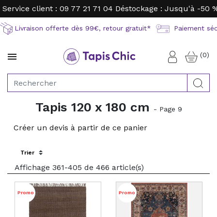
Service client : 09 77 21 71 04
Déstockage : Jusqu'à -50 
Livraison offerte dès 99€, retour gratuit*
Paiement sécu
(0)

Connexion
Rec
Tapis 120 x 180 cm
- Page 9
Créer un devis à partir de ce panier
Sort by:
Affichage 361-405 de 466 article(s)
Promo
Promo