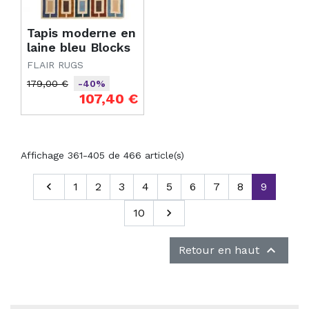
Tapis moderne en
laine bleu Blocks
FLAIR RUGS
179,00 €
-40%
Prix de base
Prix
107,40 €
Affichage 361-405 de 466 article(s)
Précédent

1
2
3
4
5
6
7
8
9
10
Suivant


Retour en haut