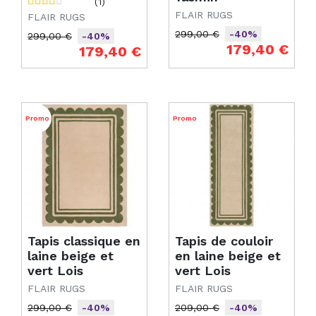
(1)
FLAIR RUGS
FLAIR RUGS
299,00 €
-40%
299,00 €
-40%
Prix de base
Prix
179,40 €
Prix de base
Prix
179,40 €
Promo
Promo
Tapis classique en
Tapis de couloir
laine beige et
en laine beige et
vert Lois
vert Lois
FLAIR RUGS
FLAIR RUGS
299,00 €
209,00 €
-40%
-40%