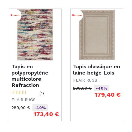
Promo
Promo
Tapis en
Tapis classique en
polypropylène
laine beige Lois
multicolore
FLAIR RUGS
Refraction
299,00 €
-40%
Prix de base
Prix
(1)
179,40 €
FLAIR RUGS
289,00 €
-40%
Prix de base
Prix
173,40 €