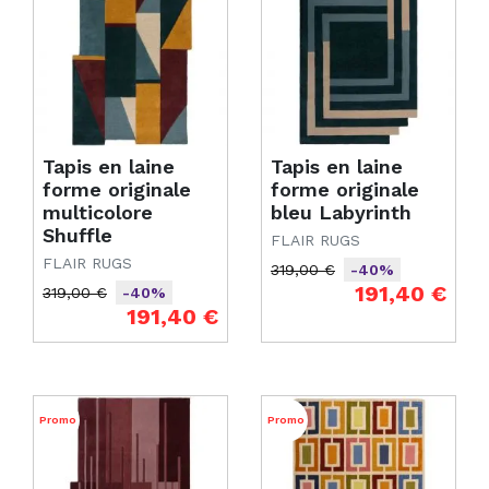
Tapis en laine
Tapis en laine
forme originale
forme originale
multicolore
bleu Labyrinth
Shuffle
FLAIR RUGS
FLAIR RUGS
319,00 €
-40%
Prix de base
Prix
191,40 €
319,00 €
-40%
Prix de base
Prix
191,40 €
Promo
Promo