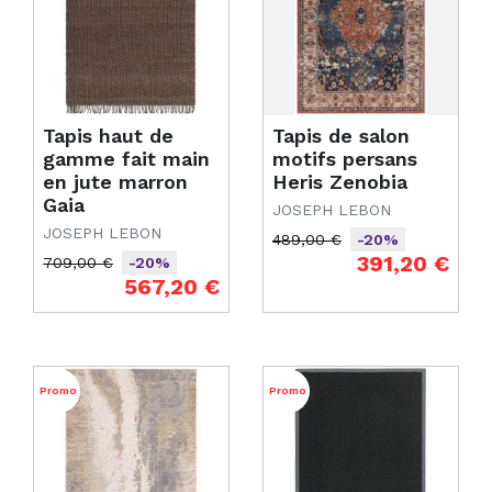
Tapis haut de
Tapis de salon
gamme fait main
motifs persans
en jute marron
Heris Zenobia
Gaia
JOSEPH LEBON
JOSEPH LEBON
489,00 €
-20%
Prix de base
Prix
391,20 €
709,00 €
-20%
Prix de base
Prix
567,20 €
Promo
Promo