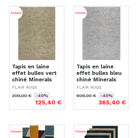
Promo
Promo
Tapis en laine
Tapis en laine
effet bulles vert
effet bulles bleu
chiné Minerals
chiné Minerals
FLAIR RUGS
FLAIR RUGS
209,00 €
609,00 €
-40%
-40%
Prix de base
Prix
Prix de base
Prix
125,40 €
365,40 €
Promo
Promo