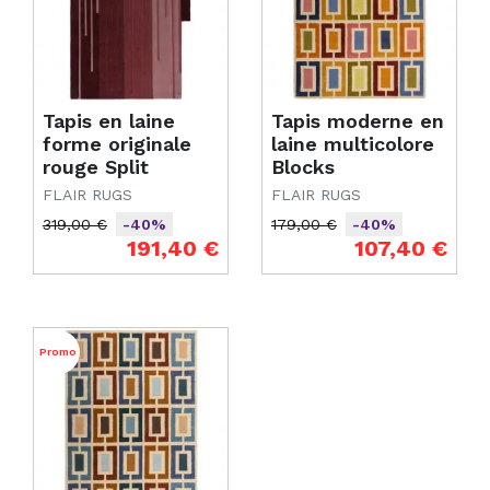
Tapis en laine
Tapis moderne en
forme originale
laine multicolore
rouge Split
Blocks
FLAIR RUGS
FLAIR RUGS
319,00 €
179,00 €
-40%
-40%
Prix de base
Prix
Prix de base
Prix
191,40 €
107,40 €
Promo