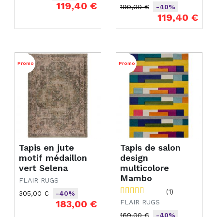
Prix de base
Prix
119,40 €
199,00 €
-40%
Prix de base
Prix
119,40 €
Promo
Promo
Tapis en jute
Tapis de salon
motif médaillon
design
vert Selena
multicolore
Mambo
FLAIR RUGS
(1)
305,00 €
-40%
Prix de base
Prix
183,00 €
FLAIR RUGS
169,00 €
-40%