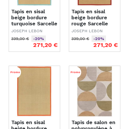
Tapis en sisal
Tapis en sisal
beige bordure
beige bordure
turquoise Sarcelle
rouge Sarcelle
JOSEPH LEBON
JOSEPH LEBON
339,00 €
339,00 €
-20%
-20%
Prix de base
Prix
Prix de base
Prix
271,20 €
271,20 €
Promo
Promo
Tapis en sisal
Tapis de salon en
beige bordure
polypropylène à