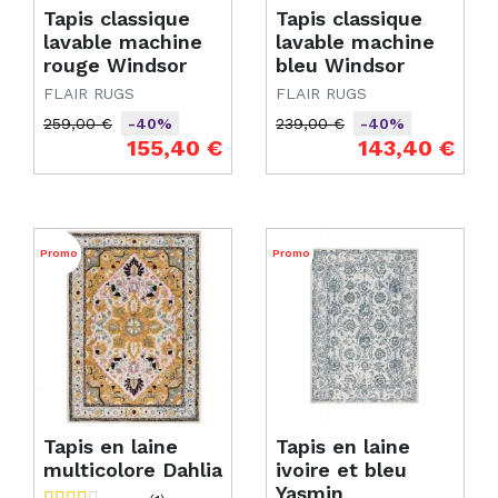
Tapis classique
Tapis classique
lavable machine
lavable machine
rouge Windsor
bleu Windsor
FLAIR RUGS
FLAIR RUGS
259,00 €
239,00 €
-40%
-40%
Prix de base
Prix
Prix de base
Prix
155,40 €
143,40 €
Promo
Promo
Tapis en laine
Tapis en laine
multicolore Dahlia
ivoire et bleu
Yasmin