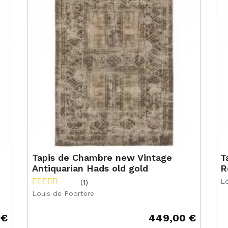
Tapis de Chambre new Vintage
T
Antiquarian Hads old gold
R
Lo
(1)
Louis de Poortere
 €
449,00 €
Prix
Pr