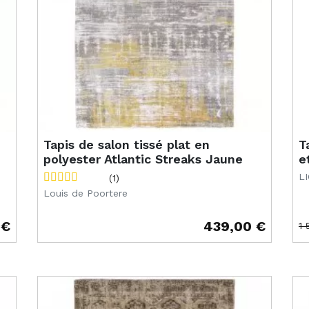
Tapis de salon tissé plat en
T
polyester Atlantic Streaks Jaune
e
L
(1)
Louis de Poortere
 €
439,00 €
1 
Prix
Pr
Pr