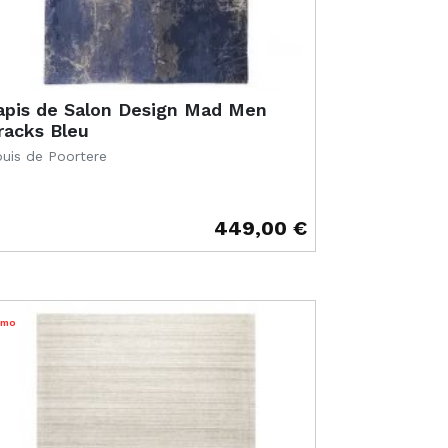
apis de Salon Design Mad Men
racks Bleu
uis de Poortere
449,00 €
ix
omo