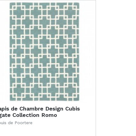
apis de Chambre Design Cubis
gate Collection Romo
uis de Poortere