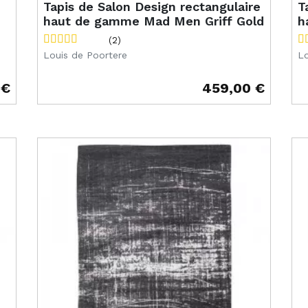
Tapis de Salon Design rectangulaire
T
haut de gamme Mad Men Griff Gold
h
(2)
Louis de Poortere
Lo
 €
459,00 €
Prix
Pr