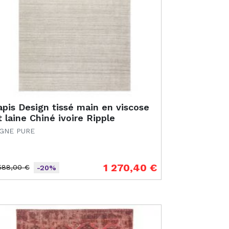
apis Design tissé main en viscose
t laine Chiné ivoire Ripple
IGNE PURE
1 270,40 €
588,00 €
-20%
ix de base
ix