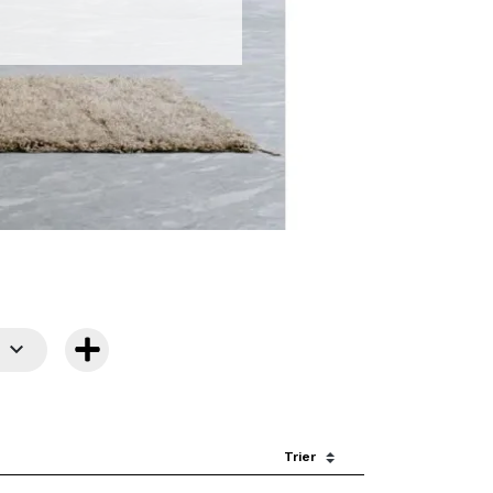

Sort by: