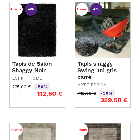
Promo !
48h
Promo
48h
Tapis de Salon
Tapis shaggy
Shaggy Noir
Swing uni gris
carré
ESPRIT HOME
ARTE ESPINA
225,00 €
-50%
Prix de base
Prix
112,50 €
719,00 €
-50%
Prix de base
Prix
359,50 €
Promo
Promo