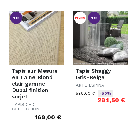
48h
Promo
48h
Tapis sur Mesure
Tapis Shaggy
en Laine Blond
Gris-Beige
clair gamme
ARTE ESPINA
Dubai finition
589,00 €
-50%
surjet
Prix de base
Prix
294,50 €
TAPIS CHIC
COLLECTION
169,00 €
Prix