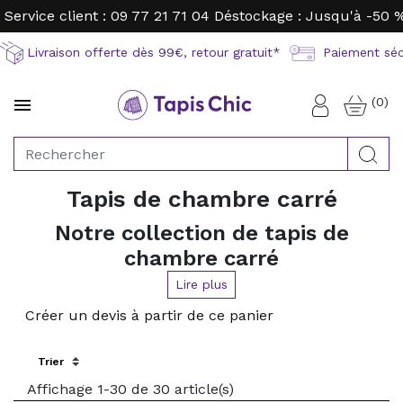
Service client : 09 77 21 71 04
Déstockage : Jusqu'à -50 
Livraison offerte dès 99€, retour gratuit*
Paiement sécu
(0)

Connexion
Rec
Tapis de chambre carré
Notre collection de tapis de
chambre carré
Lire plus
Un
tapis dans une chambre
c'est
le plaisir de se lever et de
poser les pieds sur un nuage de douceur
!
Créer un devis à partir de ce panier
Un
tapis carré
se glissera parfaitement sous votre lit et le mettra
parfaitement en valeur !
Découvrez notre sélection de tapis de chambre carrés ci-
Sort by:
dessous.
Affichage 1-30 de 30 article(s)