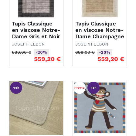
Tapis Classique
Tapis Classique
en viscose Notre-
en viscose Notre-
Dame Gris et Noir
Dame Champagne
JOSEPH LEBON
JOSEPH LEBON
699,00 €
699,00 €
-20%
-20%
Prix de base
Prix
Prix de base
Prix
559,20 €
559,20 €
48h
Promo
48h