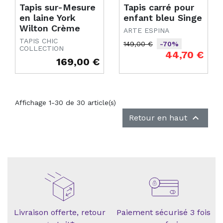
Tapis sur-Mesure
Tapis carré pour
en laine York
enfant bleu Singe
Wilton Crème
ARTE ESPINA
TAPIS CHIC
149,00 €
-70%
COLLECTION
Prix de base
Prix
44,70 €
169,00 €
Prix
Affichage 1-30 de 30 article(s)

Retour en haut
Livraison offerte, retour
Paiement sécurisé 3 fois