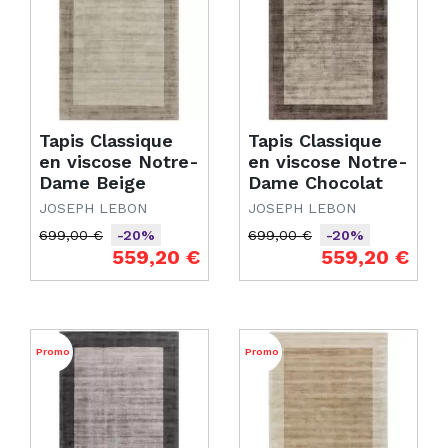
Tapis Classique
Tapis Classique
en viscose Notre-
en viscose Notre-
Dame Beige
Dame Chocolat
JOSEPH LEBON
JOSEPH LEBON
699,00 €
699,00 €
-20%
-20%
Prix de base
Prix
Prix de base
Prix
559,20 €
559,20 €
Promo
Promo