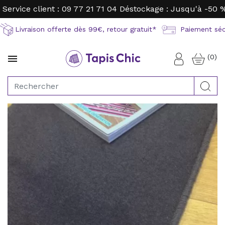
Service client : 09 77 21 71 04
Déstockage : Jusqu'à -50 
Livraison offerte dès 99€, retour gratuit*
Paiement sécu
(0)

Connexion
Rec