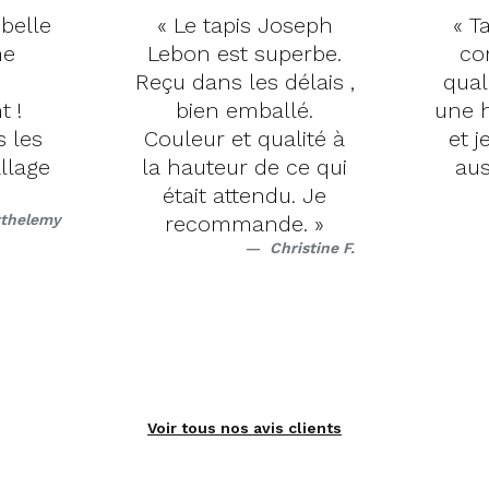
 belle
« Le tapis Joseph
« Ta
me
Lebon est superbe.
co
Reçu dans les délais ,
qual
t !
bien emballé.
une h
s les
Couleur et qualité à
et j
llage
la hauteur de ce qui
aus
était attendu. Je
rthelemy
recommande. »
Christine F.
Voir tous nos avis clients