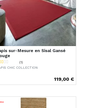
apis sur-Mesure en Sisal Gansé
ouge
(1)
APIS CHIC COLLECTION
119,00 €
ix
omo