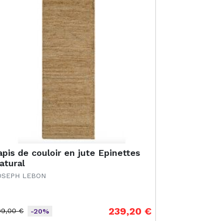
apis de couloir en jute Epinettes
atural
OSEPH LEBON
239,20 €
99,00 €
-20%
ix de base
ix