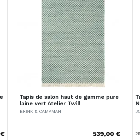
re
Tapis de salon haut de gamme pure
T
laine vert Atelier Twill
N
BRINK & CAMPMAN
J
 €
539,00 €
2
Prix
Pr
Pr