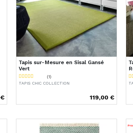
Tapis sur-Mesure en Sisal Gansé
T
Vert
R
(1)
TAPIS CHIC COLLECTION
T
 €
119,00 €
Prix
Pr
Pr