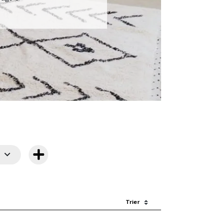

Sort by: