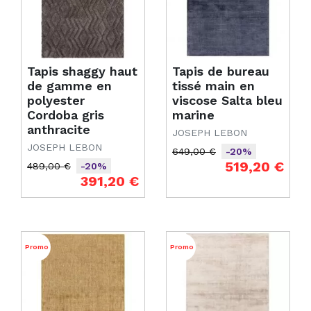
Tapis shaggy haut
Tapis de bureau
de gamme en
tissé main en
polyester
viscose Salta bleu
Cordoba gris
marine
anthracite
JOSEPH LEBON
JOSEPH LEBON
649,00 €
-20%
Prix de base
Prix
519,20 €
489,00 €
-20%
Prix de base
Prix
391,20 €
Promo
Promo