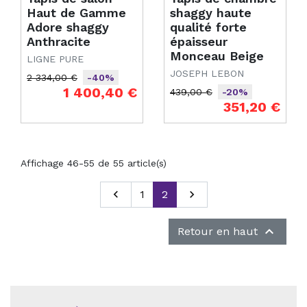
Haut de Gamme
shaggy haute
Adore shaggy
qualité forte
Anthracite
épaisseur
Monceau Beige
LIGNE PURE
JOSEPH LEBON
2 334,00 €
-40%
Prix de base
Prix
1 400,40 €
439,00 €
-20%
Prix de base
Prix
351,20 €
Affichage 46-55 de 55 article(s)
Précédent

1
2
Suivant


Retour en haut