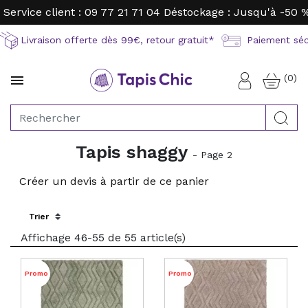
Service client : 09 77 21 71 04
Déstockage : Jusqu'à -50 
Livraison offerte dès 99€, retour gratuit*
Paiement sécu
(0)

Connexion
Rec
Tapis shaggy
- Page 2
Créer un devis à partir de ce panier
Sort by:
Affichage 46-55 de 55 article(s)
Promo
Promo