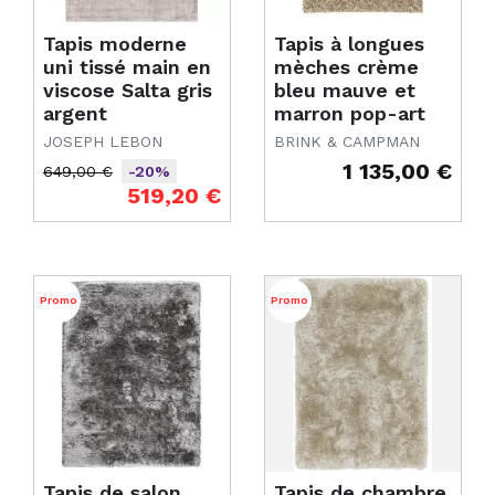
Tapis moderne
Tapis à longues
uni tissé main en
mèches crème
viscose Salta gris
bleu mauve et
argent
marron pop-art
JOSEPH LEBON
BRINK & CAMPMAN
1 135,00 €
649,00 €
-20%
Prix
Prix de base
Prix
519,20 €
Promo
Promo
Tapis de salon
Tapis de chambre