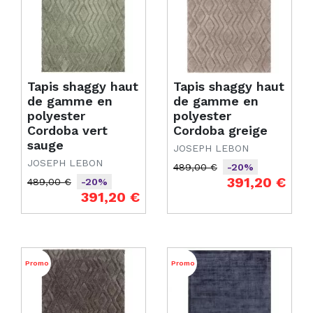
Tapis shaggy haut
Tapis shaggy haut
de gamme en
de gamme en
polyester
polyester
Cordoba vert
Cordoba greige
sauge
JOSEPH LEBON
JOSEPH LEBON
489,00 €
-20%
Prix de base
Prix
391,20 €
489,00 €
-20%
Prix de base
Prix
391,20 €
Promo
Promo