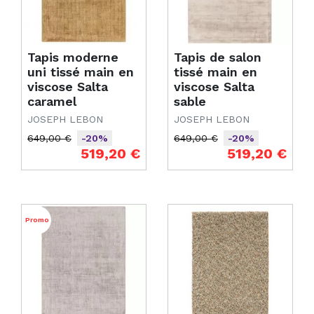
Tapis moderne
Tapis de salon
uni tissé main en
tissé main en
viscose Salta
viscose Salta
caramel
sable
JOSEPH LEBON
JOSEPH LEBON
649,00 €
649,00 €
-20%
-20%
Prix de base
Prix
Prix de base
Prix
519,20 €
519,20 €
Promo