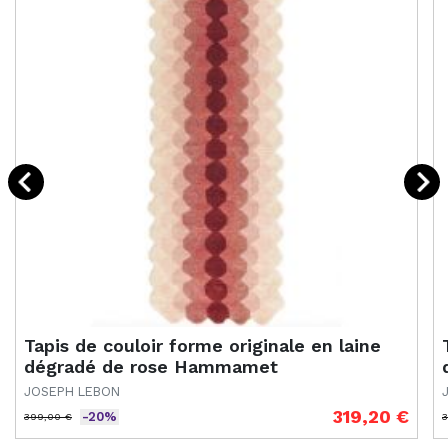
Tapis de couloir forme originale en laine
dégradé de rose Hammamet
JOSEPH LEBON
319,20 €
-20%
399,00 €
3
Prix de base
Prix
P