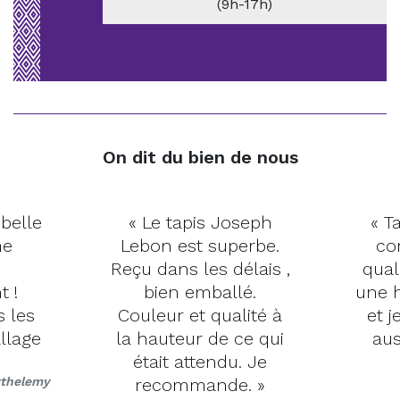
(9h-17h)
On dit du bien de nous
 belle
« Le tapis Joseph
« Ta
me
Lebon est superbe.
co
Reçu dans les délais ,
qual
t !
bien emballé.
une h
s les
Couleur et qualité à
et j
llage
la hauteur de ce qui
aus
était attendu. Je
rthelemy
recommande. »