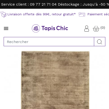
Service client : 09 77 21 71 04
Déstockage : Jusqu'à -50 
Livraison offerte dès 99€, retour gratuit*
Paiement sécu
(0)

Connexion
Rec