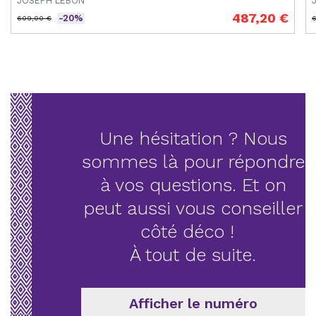
JOSEPH LEBON
487,20 €
-20%
609,00 €
Prix de base
Prix
P
Une hésitation ? Nous
sommes là pour répondre
à vos questions. Et on
peut aussi vous conseiller
côté déco !
À tout de suite.
Afficher le numéro