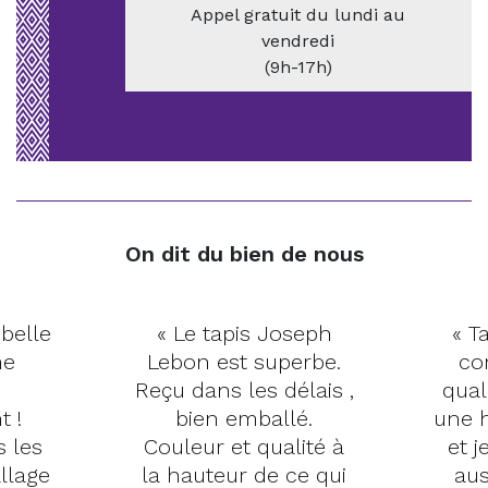
Appel gratuit du lundi au
vendredi
(9h-17h)
On dit du bien de nous
 belle
« Le tapis Joseph
« Ta
me
Lebon est superbe.
co
Reçu dans les délais ,
qual
t !
bien emballé.
une h
s les
Couleur et qualité à
et j
llage
la hauteur de ce qui
aus