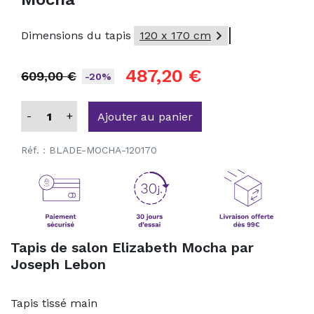

Dimensions du tapis
120 x 170 cm
487,20 €
609,00 €
-20%
-
+
Ajouter au panier
Réf. :
BLADE-MOCHA-120170
Tapis de salon Elizabeth Mocha par
Joseph Lebon
Tapis tissé main