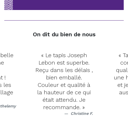
On dit du bien de nous
 belle
« Le tapis Joseph
« Ta
me
Lebon est superbe.
co
Reçu dans les délais ,
qual
t !
bien emballé.
une h
s les
Couleur et qualité à
et j
llage
la hauteur de ce qui
aus
était attendu. Je
rthelemy
recommande. »
Christine F.