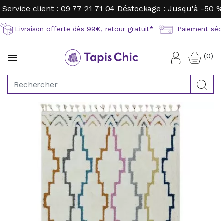
Service client : 09 77 21 71 04
Déstockage : Jusqu'à -50 
Livraison offerte dès 99€, retour gratuit*
Paiement sécu
(0)

Connexion
Rec