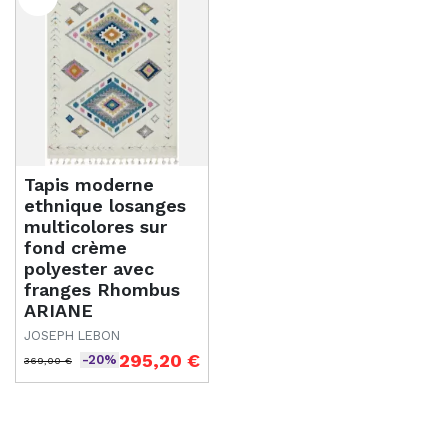
Tapis moderne
ethnique losanges
multicolores sur
fond crème
polyester avec
franges Rhombus
ARIANE
JOSEPH LEBON
295,20 €
-20%
369,00 €
Prix de base
Prix