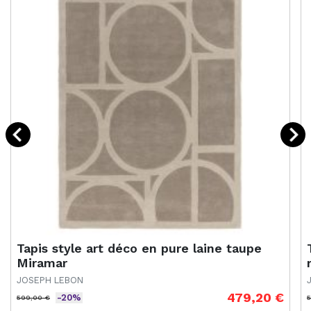
Tapis style art déco en pure laine taupe
Miramar
JOSEPH LEBON
479,20 €
-20%
599,00 €
5
Prix de base
Prix
P