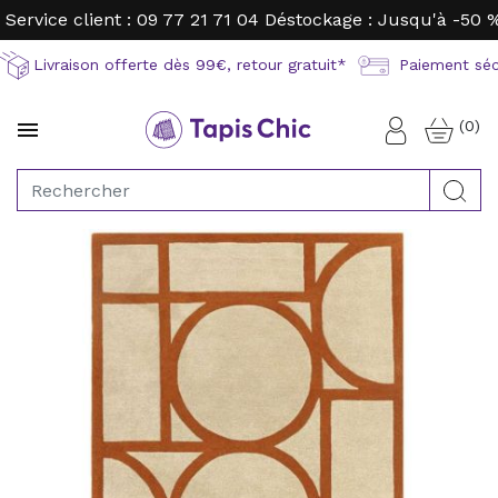
Service client : 09 77 21 71 04
Déstockage : Jusqu'à -50 
Livraison offerte dès 99€, retour gratuit*
Paiement sécu
(0)

Connexion
Rec