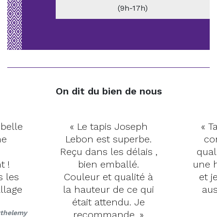
(9h-17h)
On dit du bien de nous
 belle
« Le tapis Joseph
« Ta
me
Lebon est superbe.
co
Reçu dans les délais ,
qual
t !
bien emballé.
une h
s les
Couleur et qualité à
et j
llage
la hauteur de ce qui
aus
était attendu. Je
rthelemy
recommande. »