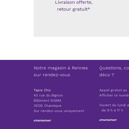
Livraison offerte,
retour gratuit*
Notre magasin à Rennes
Questions, co
sur rendez-vous
déco ?
Tapis Chic
Appel gratuit au
40 rue du Bignon
Afficher le numé
Bâtiment SIGMA
Ouvert du lundi 
35135 Chantepie
de 9 h à 17 h
Sur rendez-vous uniquement