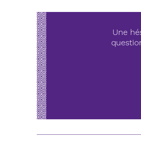
Une hés
questio