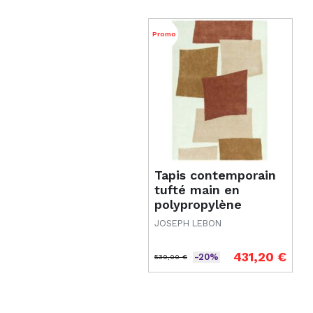
Promo
Tapis contemporain
tufté main en
polypropylène
recyclé terracotta
JOSEPH LEBON
Rawson
431,20 €
-20%
539,00 €
Prix de base
Prix