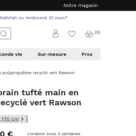
Notre magasin
Satisfait ou remboursé 30 jours*
(0)
Connexion
Rechercher
Favorite
conde vie
Sur-mesure
Pros
a
a
Tapis forme originale
Tapis forme originale
Vorwerk
Vorwerk
n polypropylène recyclé vert Rawson
erson
erson
WECONhome
WECONhome
a
a
Wedgwood
Wedgwood
rain tufté main en
 chic collection
 chic collection
e couloir
e couloir
Tapis de cuisine
Tapis de cuisine
recyclé vert Rawson
 professionnels
 professionnels

x 170 cm
20 €
Livraison sous 4 semaines