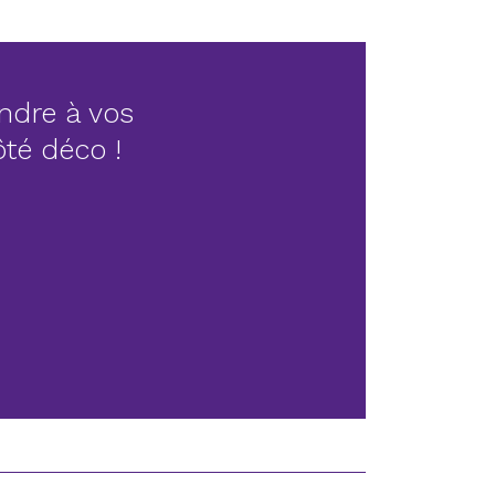
ndre à vos
côté déco !