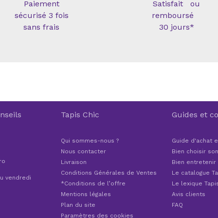
Paiement
Satisfait ou
sécurisé 3 fois
remboursé
sans frais
30 jours*
nseils
Tapis Chic
Guides et co
Qui sommes-nous ?
Guide d'achat e
Nous contacter
Bien choisir son
ro
Livraison
Bien entretenir
Conditions Générales de Ventes
Le catalogue Ta
au vendredi
*Conditions de l’offre
Le lexique Tapi
Mentions légales
Avis clients
Plan du site
FAQ
Paramètres des cookies