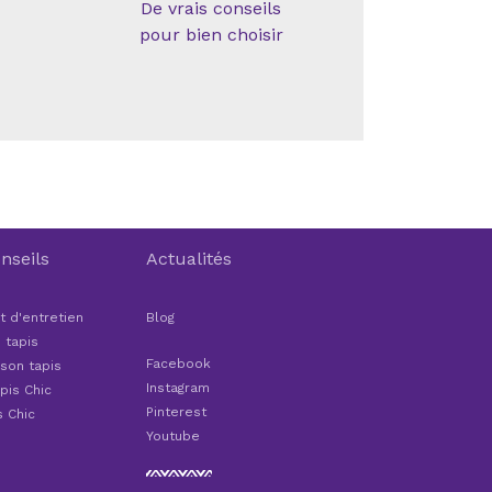
De vrais conseils
pour bien choisir
nseils
Actualités
t d'entretien
Blog
 tapis
Facebook
 son tapis
Instagram
pis Chic
Pinterest
s Chic
Youtube