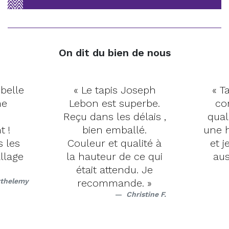
On dit du bien de nous
 belle
« Le tapis Joseph
« Ta
me
Lebon est superbe.
co
Reçu dans les délais ,
qual
t !
bien emballé.
une h
s les
Couleur et qualité à
et j
llage
la hauteur de ce qui
aus
était attendu. Je
rthelemy
recommande. »
Christine F.