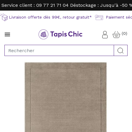
Service client : 09 77 21 71 04
Déstockage : Jusqu'à -50 
Livraison offerte dès 99€, retour gratuit*
Paiement sécu
(0)

Connexion
Rec