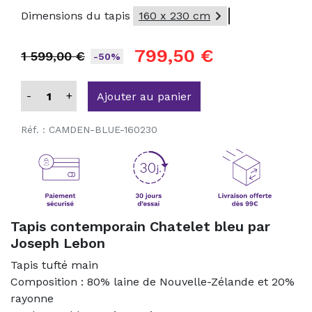

Dimensions du tapis
160 x 230 cm
799,50 €
1 599,00 €
-50%
-
+
Ajouter au panier
Réf. :
CAMDEN-BLUE-160230
Tapis contemporain Chatelet bleu par
Joseph Lebon
Tapis tufté main
Composition : 80% laine de Nouvelle-Zélande et 20%
rayonne