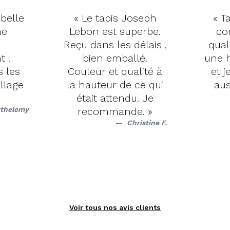
 belle
« Le tapis Joseph
« Ta
me
Lebon est superbe.
co
Reçu dans les délais ,
qual
t !
bien emballé.
une h
s les
Couleur et qualité à
et j
llage
la hauteur de ce qui
aus
était attendu. Je
rthelemy
recommande. »
Christine F.
Voir tous nos avis clients