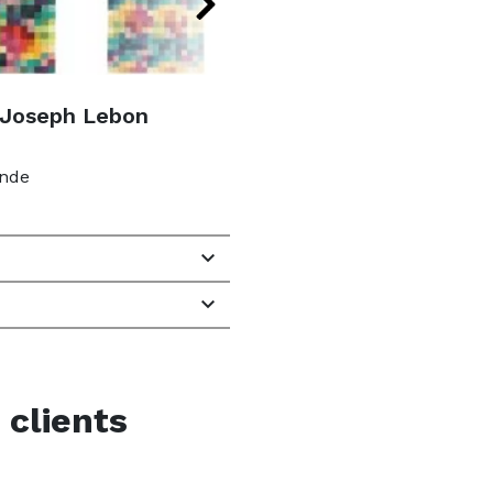
r Joseph Lebon
ande


 clients