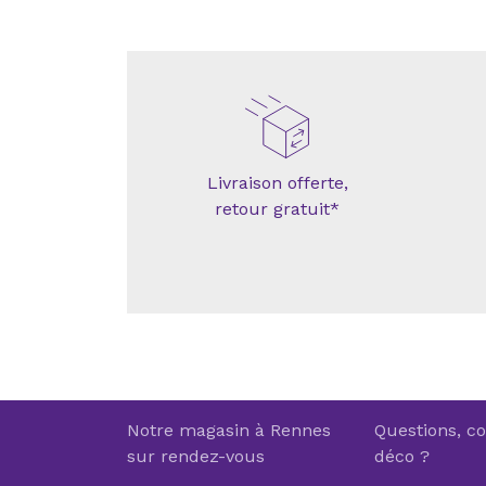
Livraison offerte,
retour gratuit*
Notre magasin à Rennes
Questions, co
sur rendez-vous
déco ?