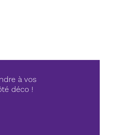
ndre à vos
côté déco !