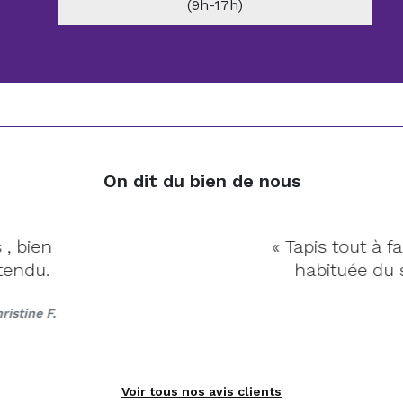
(9h-17h)
On dit du bien de nous
pis tout à fait correspondant, qualité top. Je sui
abituée du site et je suis toujours aussi satisfaite.
Voir tous nos avis clients