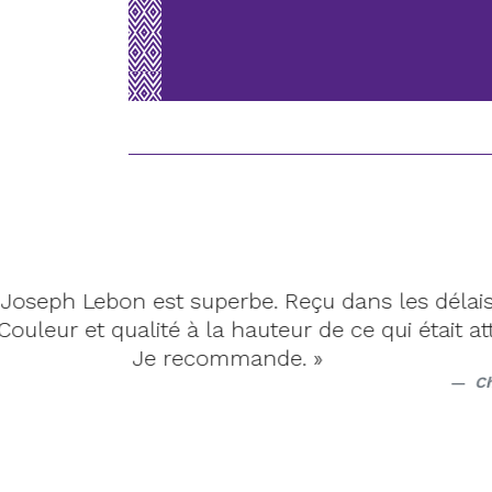
 les délais , bien
« Ta
qui était attendu.
h
Christine F.