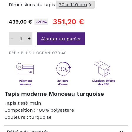

Dimensions du tapis
70 x 140 cm
351,20 €
439,00 €
-20%
-
+
Ajouter au panier
Réf. :
PLUSH-OCEAN-070140
Tapis moderne Monceau turquoise
Tapis tissé main
Composition : 100% polyestere
Couleurs : turquoise

Détails du produit