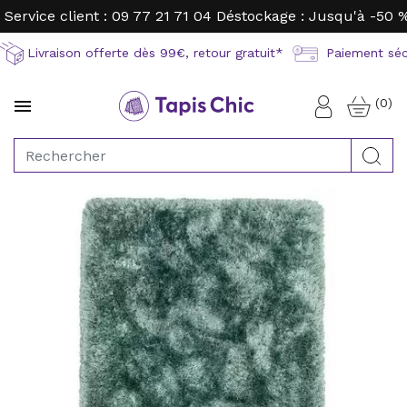
Service client : 09 77 21 71 04
Déstockage : Jusqu'à -50 
Livraison offerte dès 99€, retour gratuit*
Paiement sécu
(0)

Connexion
Rec