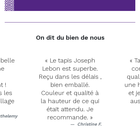
On dit du bien de nous
 belle
« Le tapis Joseph
« Ta
me
Lebon est superbe.
co
Reçu dans les délais ,
qual
t !
bien emballé.
une h
s les
Couleur et qualité à
et j
llage
la hauteur de ce qui
aus
était attendu. Je
rthelemy
recommande. »
Christine F.