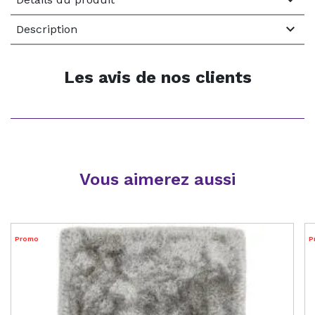

Description
Les avis de nos clients
Vous aimerez aussi
Promo
P