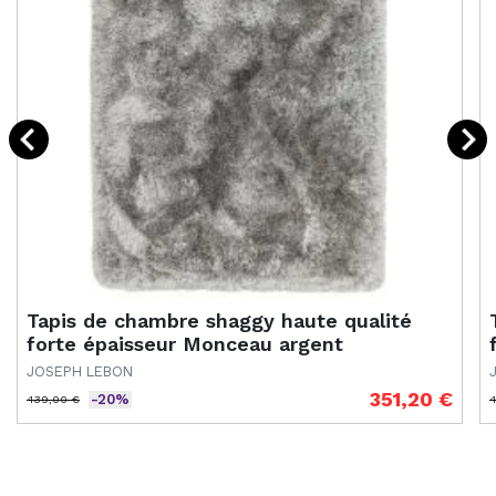
Tapis de chambre shaggy haute qualité
forte épaisseur Monceau argent
JOSEPH LEBON
351,20 €
-20%
439,00 €
4
Prix de base
Prix
P