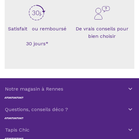
Satisfait ou remboursé
De vrais conseils pour
bien choisir
30 jours*

Notre magasin à Rennes

Questions, conseils déco ?

Tapis Chic