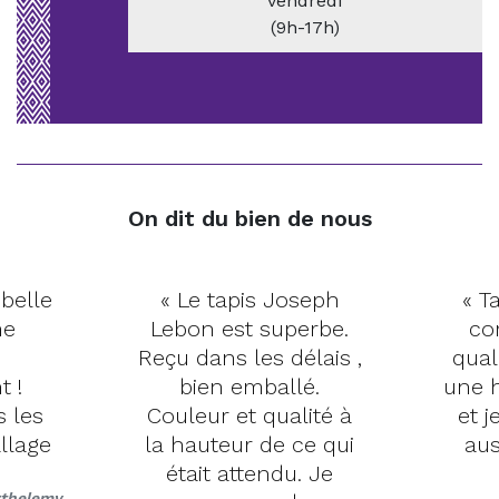
vendredi
(9h-17h)
On dit du bien de nous
 belle
« Le tapis Joseph
« Ta
me
Lebon est superbe.
co
Reçu dans les délais ,
qual
t !
bien emballé.
une h
s les
Couleur et qualité à
et j
llage
la hauteur de ce qui
aus
était attendu. Je
rthelemy