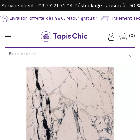
Service client : 09 77 21 71 04
Déstockage : Jusqu'à -50 
Livraison offerte dès 99€, retour gratuit*
Paiement sécu
(0)

Connexion
Rec