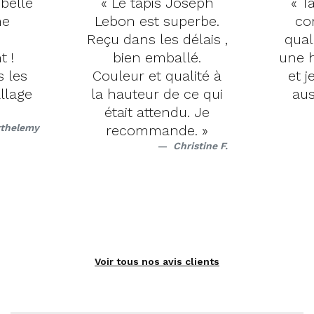
 belle
« Le tapis Joseph
« Ta
me
Lebon est superbe.
co
Reçu dans les délais ,
qual
t !
bien emballé.
une h
s les
Couleur et qualité à
et j
llage
la hauteur de ce qui
aus
était attendu. Je
rthelemy
recommande. »
Christine F.
Voir tous nos avis clients