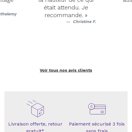
était attendu. Je
rthelemy
recommande. »
Christine F.
Voir tous nos avis clients
Livraison offerte, retour
Paiement sécurisé 3 fois
gratuit*
sans frais