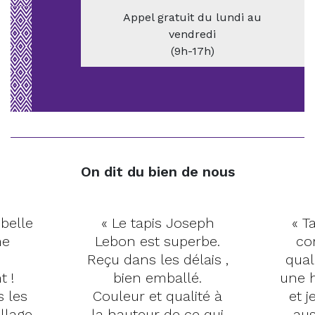
Appel gratuit du lundi au
vendredi
(9h-17h)
On dit du bien de nous
 belle
« Le tapis Joseph
« Ta
me
Lebon est superbe.
co
Reçu dans les délais ,
qual
t !
bien emballé.
une h
s les
Couleur et qualité à
et j
llage
la hauteur de ce qui
aus