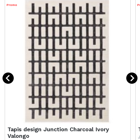
Promo
P
Tapis design Junction Charcoal Ivory
Valongo