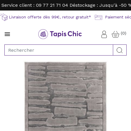
Service client : 09 77 21 71 04
Déstockage : Jusqu'à -50 
Livraison offerte dès 99€, retour gratuit*
Paiement sécu
(0)

Connexion
Rec