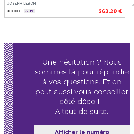
JOSEPH LEBON
3
P
263,20 €
-20%
329,00 €
Prix de base
Prix
Une hésitation ? Nous
sommes là pour répondre
à vos questions. Et on
peut aussi vous conseiller
côté déco !
À tout de suite.
Afficher le numéro