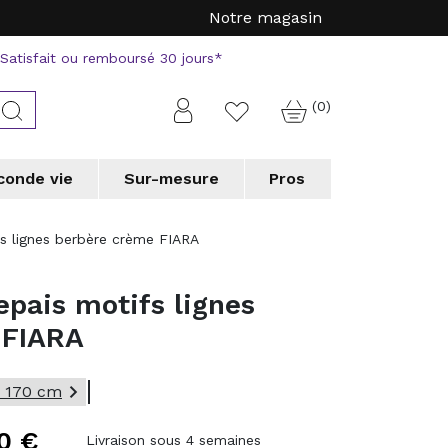
Notre magasin
Satisfait ou remboursé 30 jours*
(0)
Connexion
Rechercher
Favorite
conde vie
Sur-mesure
Pros
a
a
Tapis forme originale
Tapis forme originale
Vorwerk
Vorwerk
fs lignes berbère crème FIARA
erson
erson
WECONhome
WECONhome
a
a
Wedgwood
Wedgwood
epais motifs lignes
 chic collection
 chic collection
e couloir
e couloir
Tapis de cuisine
Tapis de cuisine
 FIARA
 professionnels
 professionnels

x 170 cm
0 €
Livraison sous 4 semaines