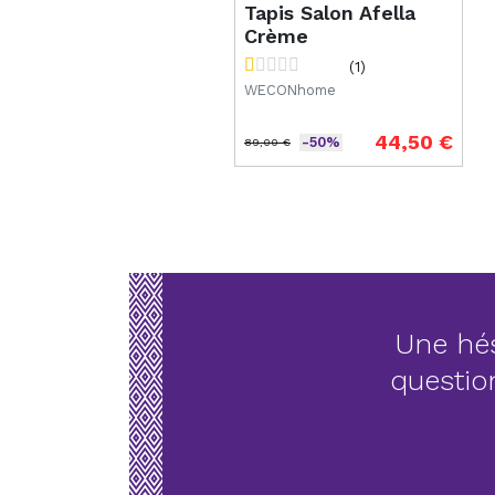
Tapis Salon Afella
Crème
(1)
WECONhome
44,50 €
-50%
89,00 €
Prix de base
Prix
Une hés
questio