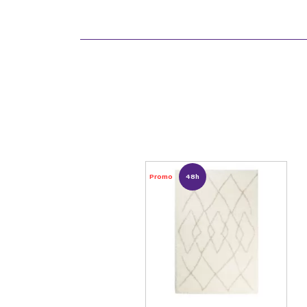
Promo
48h