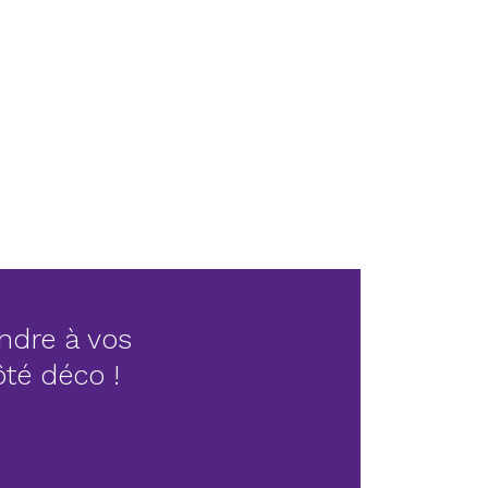
ndre à vos
côté déco !