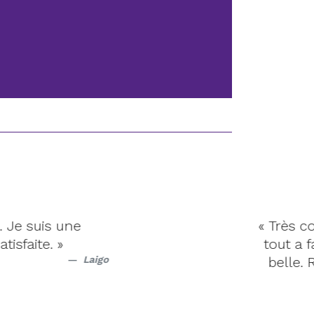
s une
« Très contente 
 »
tout a fait à la
Laigo
belle. Récepti
re