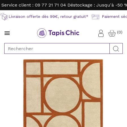
Service client : 09 77 21 71 04
Déstockage : Jusqu'à -50 
Livraison offerte dès 99€, retour gratuit*
Paiement sécu
(0)

Connexion
Rec