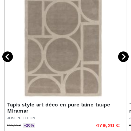
Tapis style art déco en pure laine taupe
Miramar
JOSEPH LEBON
479,20 €
-20%
599,00 €
5
Prix de base
Prix
P