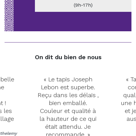
(9h-17h)
On dit du bien de nous
 belle
« Le tapis Joseph
« Ta
me
Lebon est superbe.
co
Reçu dans les délais ,
qual
t !
bien emballé.
une h
s les
Couleur et qualité à
et j
llage
la hauteur de ce qui
aus
était attendu. Je
rthelemy
recommande. »