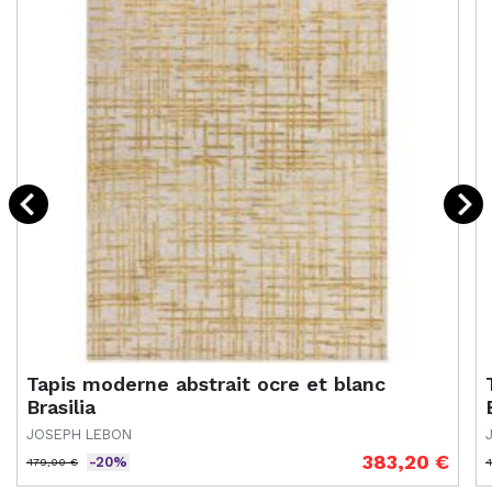
Tapis moderne abstrait ocre et blanc
Brasilia
JOSEPH LEBON
383,20 €
-20%
479,00 €
4
Prix de base
Prix
P