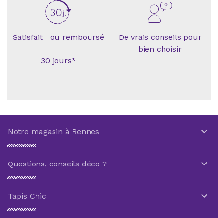
Satisfait ou remboursé
De vrais conseils pour
bien choisir
30 jours*

Notre magasin à Rennes

Questions, conseils déco ?

Tapis Chic