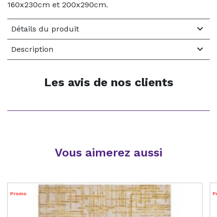
160x230cm et 200x290cm.

Détails du produit

Description
Les avis de nos clients
Vous aimerez aussi
Promo
P