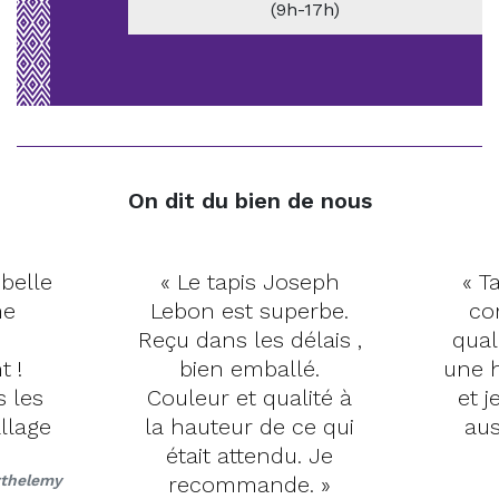
(9h-17h)
On dit du bien de nous
 belle
« Le tapis Joseph
« Ta
me
Lebon est superbe.
co
Reçu dans les délais ,
qual
t !
bien emballé.
une h
s les
Couleur et qualité à
et j
llage
la hauteur de ce qui
aus
était attendu. Je
rthelemy
recommande. »