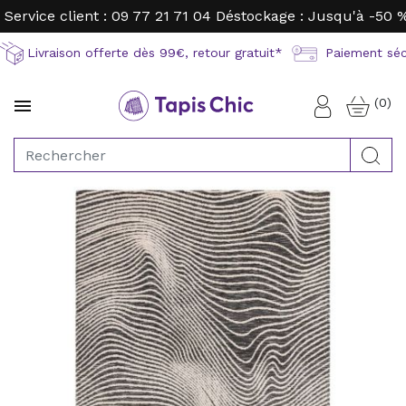
Service client : 09 77 21 71 04
Déstockage : Jusqu'à -50 
Livraison offerte dès 99€, retour gratuit*
Paiement sécu
(0)

Connexion
Rec