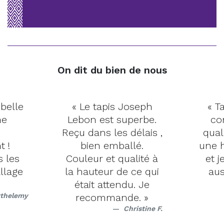
On dit du bien de nous
 belle
« Le tapis Joseph
« Ta
me
Lebon est superbe.
co
Reçu dans les délais ,
qual
t !
bien emballé.
une h
s les
Couleur et qualité à
et j
llage
la hauteur de ce qui
aus
était attendu. Je
rthelemy
recommande. »
Christine F.