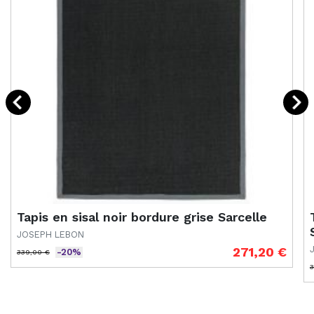
Tapis en sisal noir bordure grise Sarcelle
JOSEPH LEBON
271,20 €
-20%
339,00 €
Prix de base
Prix
3
P