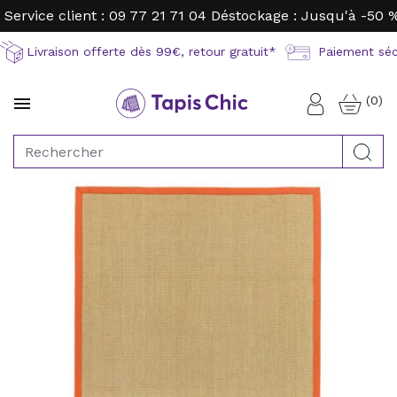
Service client : 09 77 21 71 04
Déstockage : Jusqu'à -50 
Livraison offerte dès 99€, retour gratuit*
Paiement sécu
(0)

Connexion
Rec