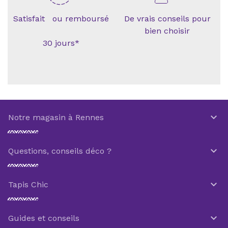
Satisfait ou remboursé
De vrais conseils pour
bien choisir
30 jours*

Notre magasin à Rennes

Questions, conseils déco ?

Tapis Chic

Guides et conseils