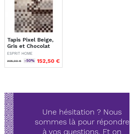
Tapis Pixel Beige,
Gris et Chocolat
ESPRIT HOME
152,50 €
-50%
305,00 €
Prix de base
Prix
Une hésitation ? Nous
sommes là pour répondre
à vos questions. Et on