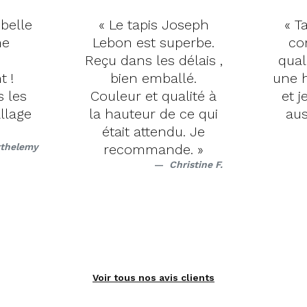
 belle
« Le tapis Joseph
« Ta
me
Lebon est superbe.
co
Reçu dans les délais ,
qual
t !
bien emballé.
une h
s les
Couleur et qualité à
et j
llage
la hauteur de ce qui
aus
était attendu. Je
rthelemy
recommande. »
Christine F.
Voir tous nos avis clients