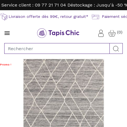
Service client : 09 77 21 71 04
Déstockage : Jusqu'à -50 
Livraison offerte dès 99€, retour gratuit*
Paiement sécu
(0)

Connexion
Rec
Promo !