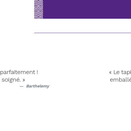
eph Lebon est superbe. Reçu dans les délais , bi
ur et qualité à la hauteur de ce qui était attend
Je recommande. »
Christine