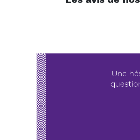
Une hés
questio