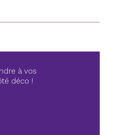
ndre à vos
côté déco !