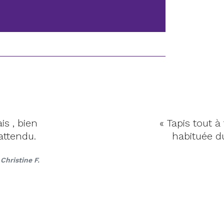
orrespondant, qualité top. Je suis une
 je suis toujours aussi satisfaite. »
Laigo