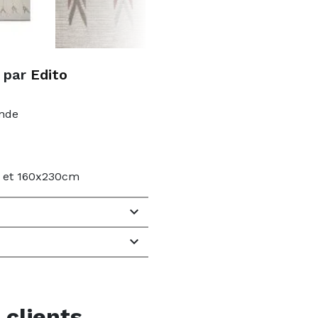
e par
Edito
ande
r) et 160x230cm


 clients