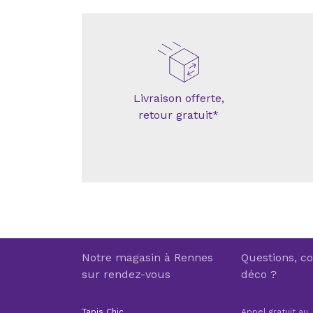
Livraison offerte,
retour gratuit*
Notre magasin à Rennes
Questions, co
sur rendez-vous
déco ?
Tapis Chic
Appel gratuit au