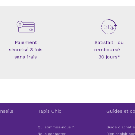
Paiement
Satisfait ou
sécurisé 3 fois
remboursé
sans frais
30 jours*
nseils
Tapis Chic
Guides et co
Qui sommes-nous ?
Guide d'achat e
Nous contacter
Bien choisir son