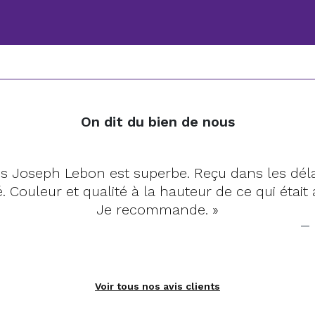
On dit du bien de nous
en
« Tapis tout à fait c
u.
habituée du site et
 F.
Voir tous nos avis clients