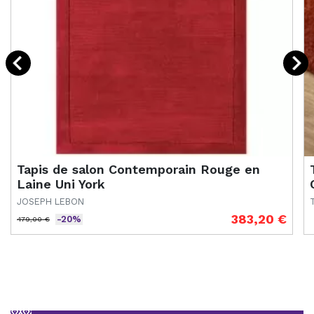
Tapis de salon Contemporain Rouge en
Laine Uni York
JOSEPH LEBON
383,20 €
-20%
479,00 €
Prix de base
Prix
P