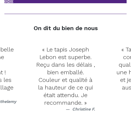
On dit du bien de nous
 belle
« Le tapis Joseph
« Ta
me
Lebon est superbe.
co
Reçu dans les délais ,
qual
t !
bien emballé.
une h
s les
Couleur et qualité à
et j
llage
la hauteur de ce qui
aus
était attendu. Je
rthelemy
recommande. »
Christine F.