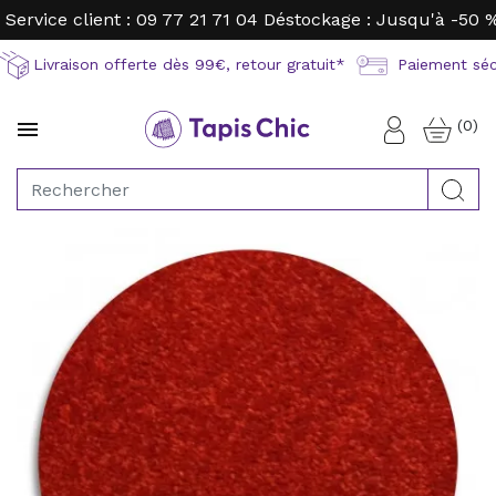
Service client : 09 77 21 71 04
Déstockage : Jusqu'à -50 
Livraison offerte dès 99€, retour gratuit*
Paiement sécu
(0)

Connexion
Rec