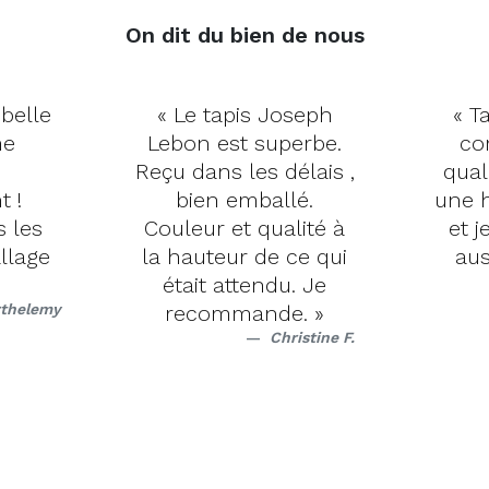
On dit du bien de nous
 belle
« Le tapis Joseph
« Ta
me
Lebon est superbe.
co
Reçu dans les délais ,
qual
t !
bien emballé.
une h
s les
Couleur et qualité à
et j
llage
la hauteur de ce qui
aus
était attendu. Je
rthelemy
recommande. »
Christine F.