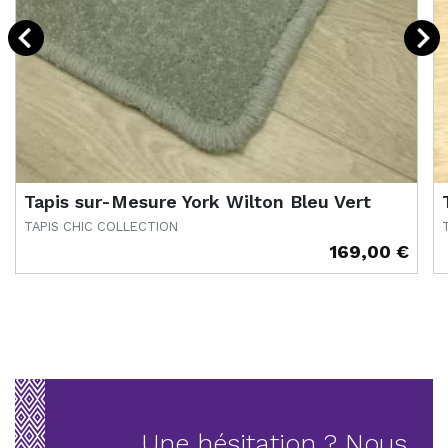
Tapis sur-Mesure York Wilton Bleu Vert
TAPIS CHIC COLLECTION
169,00 €
Prix
P
Une hésitation ? Nous