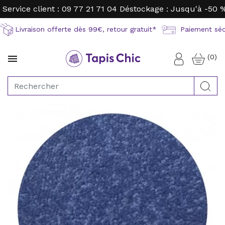
Service client : 09 77 21 71 04
Déstockage : Jusqu'à -50 
Livraison offerte dès 99€, retour gratuit*
Paiement sécu
(0)

Connexion
Rec