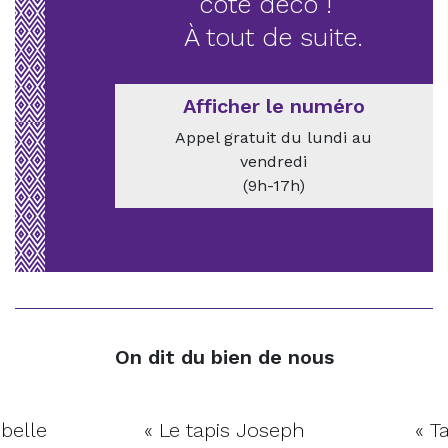
côté déco !
À tout de suite.
Afficher le numéro
Appel gratuit du lundi au
vendredi
(9h-17h)
On dit du bien de nous
 belle
« Le tapis Joseph
« Ta