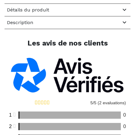

Détails du produit

Description
Les avis de nos clients
5/5 (2 evaluations)
1
0
2
0