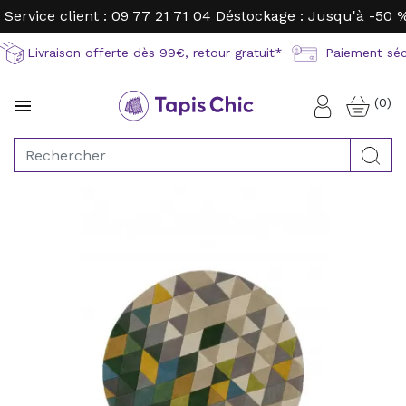
Service client : 09 77 21 71 04
Déstockage : Jusqu'à -50 
Livraison offerte dès 99€, retour gratuit*
Paiement sécu
(0)

Connexion
Rec