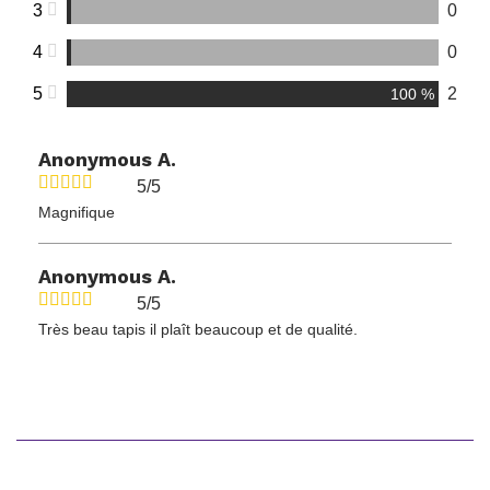
3
0
4
0
5
2
100 %
Anonymous A.
5/5
Magnifique
Anonymous A.
5/5
Très beau tapis il plaît beaucoup et de qualité.