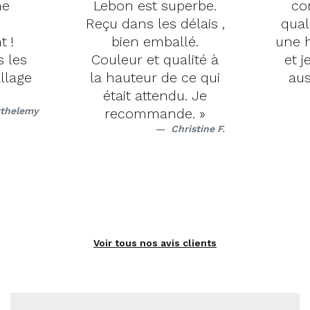
me
Lebon est superbe.
co
Reçu dans les délais ,
qual
t !
bien emballé.
une h
s les
Couleur et qualité à
et j
llage
la hauteur de ce qui
aus
était attendu. Je
rthelemy
recommande. »
Christine F.
Voir tous nos avis clients