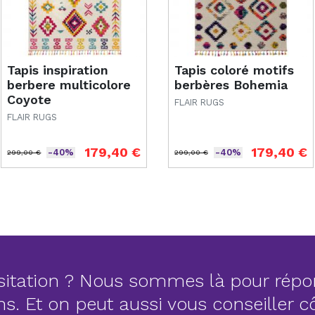
Tapis inspiration
Tapis coloré motifs
berbere multicolore
berbères Bohemia
Coyote
FLAIR RUGS
FLAIR RUGS
179,40 €
179,40 €
-40%
-40%
299,00 €
299,00 €
Prix de base
Prix
Prix de base
Prix
itation ? Nous sommes là pour répo
ns. Et on peut aussi vous conseiller 