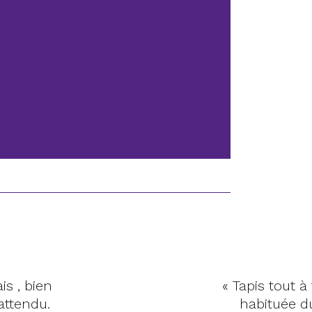
is , bien
« Tapis tout à
attendu.
habituée du 