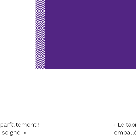
 parfaitement !
« Le ta
 soigné. »
emballé