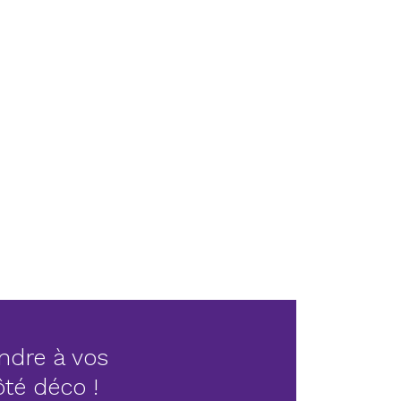
ndre à vos
côté déco !