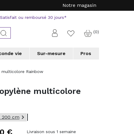
Notre magasin
Satisfait ou remboursé 30 jours*
(0)
Connexion
Rechercher
Favorite
conde vie
Sur-mesure
Pros
a
a
Tapis forme originale
Tapis forme originale
Vorwerk
Vorwerk
e multicolore Rainbow
erson
erson
WECONhome
WECONhome
a
a
Wedgwood
Wedgwood
ropylène multicolore
 chic collection
 chic collection
e couloir
e couloir
Tapis de cuisine
Tapis de cuisine
 professionnels
 professionnels

x 200 cm
40 €
Livraison sous 1 semaine