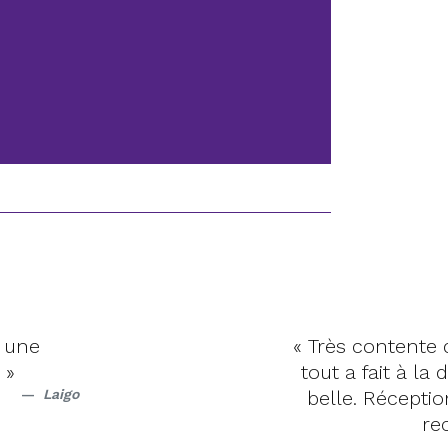
s une
« Très contente 
 »
tout a fait à la
Laigo
belle. Récepti
re