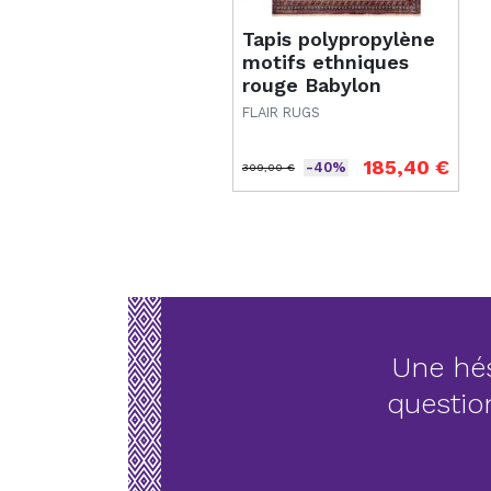
Tapis polypropylène
motifs ethniques
rouge Babylon
FLAIR RUGS
185,40 €
-40%
309,00 €
Prix de base
Prix
Une hés
questio