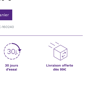
anier
-160240