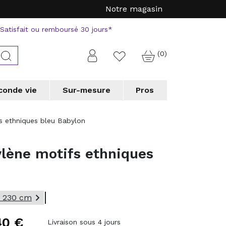
Notre magasin
Satisfait ou remboursé 30 jours*
(0)
Connexion
Rechercher
Favorite
conde vie
Sur-mesure
Pros
a
a
Tapis forme originale
Tapis forme originale
Vorwerk
Vorwerk
s ethniques bleu Babylon
erson
erson
WECONhome
WECONhome
a
a
Wedgwood
Wedgwood
ylène motifs ethniques
 chic collection
 chic collection
e couloir
e couloir
Tapis de cuisine
Tapis de cuisine
 professionnels
 professionnels

x 230 cm
40 €
Livraison sous 4 jours