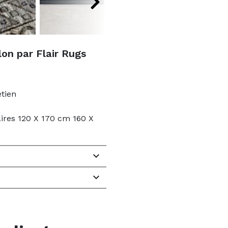
on par Flair Rugs
etien
aires 120 X 170 cm 160 X

