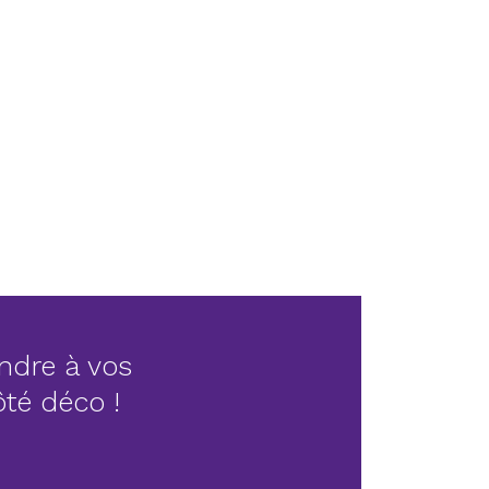
ndre à vos
côté déco !