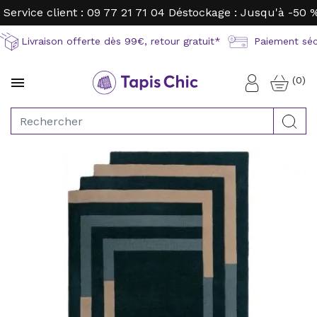
Service client : 09 77 21 71 04
Déstockage : Jusqu'à -50 
Livraison offerte dès 99€, retour gratuit*
Paiement sécu
(0)

Connexion
Rec