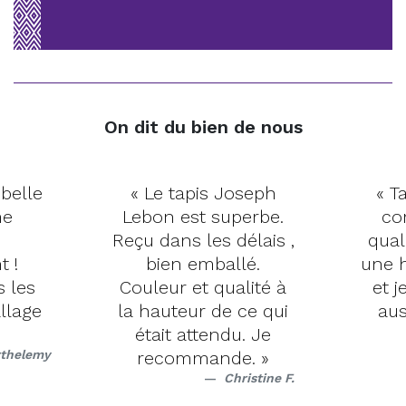
On dit du bien de nous
 belle
« Le tapis Joseph
« Ta
me
Lebon est superbe.
co
Reçu dans les délais ,
qual
t !
bien emballé.
une h
s les
Couleur et qualité à
et j
llage
la hauteur de ce qui
aus
était attendu. Je
rthelemy
recommande. »
Christine F.