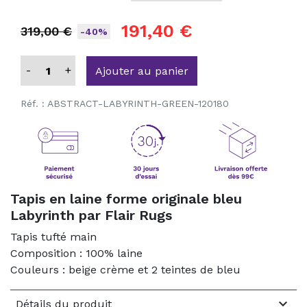
191,40 €
319,00 €
-40%
-
+
Ajouter au panier
Réf. :
ABSTRACT-LABYRINTH-GREEN-120180
Tapis en laine forme originale bleu
Labyrinth par Flair Rugs
Tapis tufté main
Composition : 100% laine
Couleurs : beige crème et 2 teintes de bleu

Détails du produit