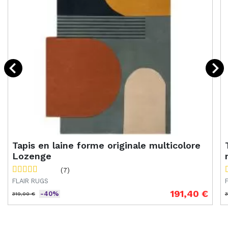
Tapis en laine forme originale multicolore
Lozenge
(7)
FLAIR RUGS
191,40 €
-40%
319,00 €
3
Prix de base
Prix
P