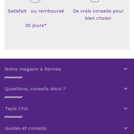
Satisfait ou remboursé
De vrais conseils pour
bien choisir
30 jours*

Notre magasin à Rennes

Questions, conseils déco ?

Tapis Chic

Guides et conseils