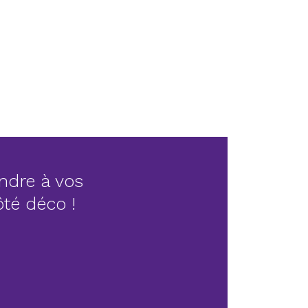
ndre à vos
côté déco !