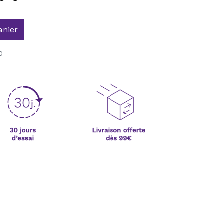
anier
0