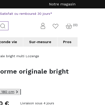
Notre magasin
Satisfait ou remboursé 30 jours*
(0)
Connexion
Rechercher
Favorite
conde vie
Sur-mesure
Pros
a
a
Tapis forme originale
Tapis forme originale
Vorwerk
Vorwerk
nale bright multi Lozenge
erson
erson
WECONhome
WECONhome
a
a
Wedgwood
Wedgwood
forme originale bright
 chic collection
 chic collection
e couloir
e couloir
Tapis de cuisine
Tapis de cuisine
 professionnels
 professionnels

x 180 cm
0 €
Livraison sous 4 jours