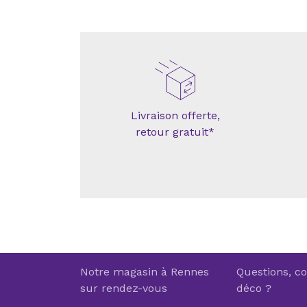
Livraison offerte,
retour gratuit*
Notre magasin à Rennes
Questions, co
sur rendez-vous
déco ?