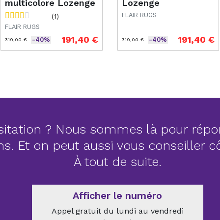
multicolore Lozenge
Lozenge
FLAIR RUGS
(1)
FLAIR RUGS
191,40 €
191,40 €
-40%
-40%
319,00 €
319,00 €
Prix de base
Prix
Prix de base
Prix
itation ? Nous sommes là pour répo
ns. Et on peut aussi vous conseiller 
À tout de suite.
Afficher le numéro
Appel gratuit du lundi au vendredi