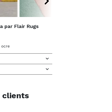
a par Flair Rugs
, ocre


 clients