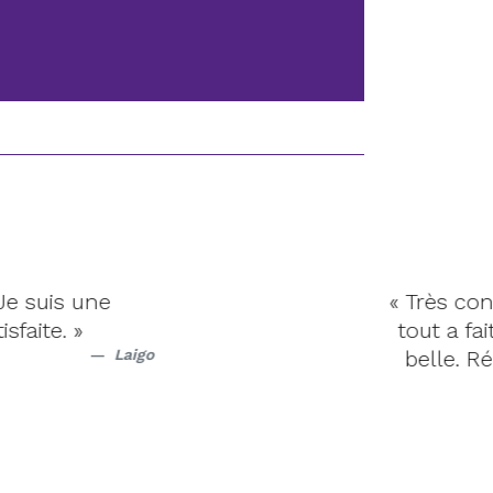
s une
« Très contente 
 »
tout a fait à la
Laigo
belle. Récepti
re