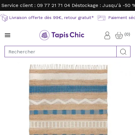
Service client : 09 77 21 71 04
Déstockage : Jusqu'à -50 
Livraison offerte dès 99€, retour gratuit*
Paiement sécu
(0)

Connexion
Rec