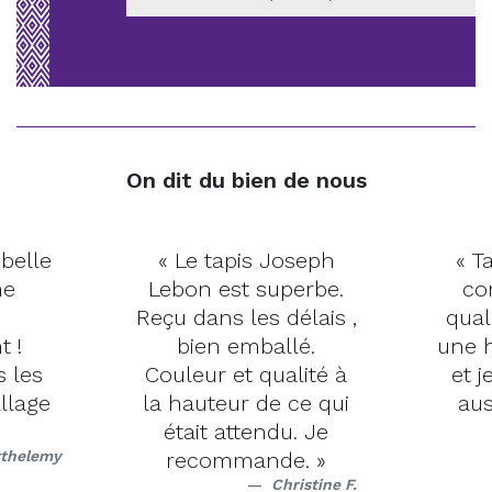
On dit du bien de nous
 belle
« Le tapis Joseph
« Ta
me
Lebon est superbe.
co
Reçu dans les délais ,
qual
t !
bien emballé.
une h
s les
Couleur et qualité à
et j
llage
la hauteur de ce qui
aus
était attendu. Je
rthelemy
recommande. »
Christine F.