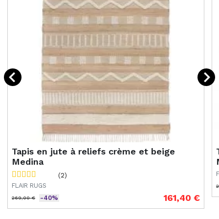
Tapis en jute à reliefs crème et beige
Medina
(2)
FLAIR RUGS
2
P
161,40 €
-40%
269,00 €
Prix de base
Prix