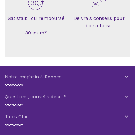
Satisfait ou remboursé
De vrais conseils pour
bien choisir
30 jours*

Notre magasin à Rennes

Questions, conseils déco ?

Tapis Chic