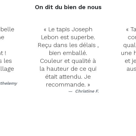
On dit du bien de nous
 belle
« Le tapis Joseph
« Ta
me
Lebon est superbe.
co
Reçu dans les délais ,
qual
t !
bien emballé.
une h
s les
Couleur et qualité à
et j
llage
la hauteur de ce qui
aus
était attendu. Je
rthelemy
recommande. »
Christine F.