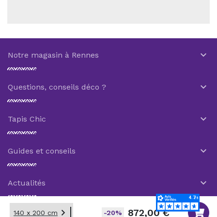

Notre magasin à Rennes

Questions, conseils déco ?

Tapis Chic

Guides et conseils

Actualités

872,00 €
140 x 200 cm
-20%