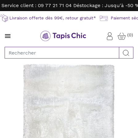
Service client : 09 77 21 71 04
Déstockage : Jusqu'à -50 
Livraison offerte dès 99€, retour gratuit*
Paiement sécu
(0)

Connexion
Rec